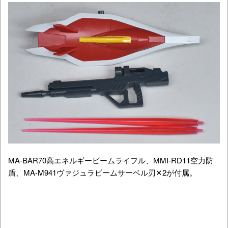
MA-BAR70高エネルギービームライフル、MMI-RD11空力防
盾、MA-M941ヴァジュラビームサーベル刃✕2が付属。