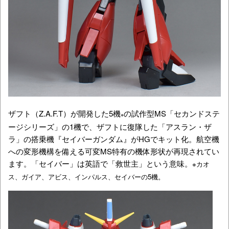
ザフト（Z.A.F.T）が開発した5機
の試作型MS「セカンドステ
※
ージシリーズ」の1機で、ザフトに復隊した「アスラン・ザ
ラ」の搭乗機『セイバーガンダム』がHGでキット化。航空機
への変形機構を備える可変MS特有の機体形状が再現されてい
ます。「セイバー」は英語で「救世主」という意味。
※カオ
ス、ガイア、アビス、インパルス、セイバーの5機。