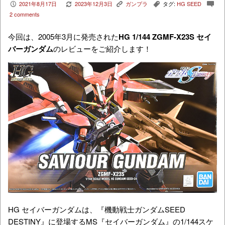
2021年8月17日
2023年12月3日
ガンプラ
タグ:
HG SEED
P
V
K
,
c
2 comments
今回は、2005年3月に発売された
HG 1/144 ZGMF-X23S セイ
バーガンダム
のレビューをご紹介します！
HG セイバーガンダムは、『機動戦士ガンダムSEED
DESTINY』に登場するMS『セイバーガンダム』の1/144スケ