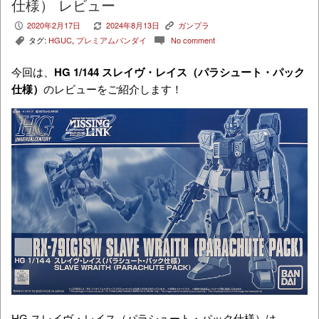
仕様） レビュー
2020年2月17日
2024年8月13日
ガンプラ
P
V
K
タグ:
HGUC
,
プレミアムバンダイ
No comment
,
c
今回は、
HG 1/144 スレイヴ・レイス（パラシュート・パック
仕様）
のレビューをご紹介します！
HG スレイヴ・レイス（パラシュート・パック仕様）は、