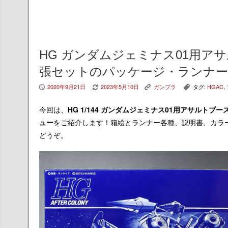
HG ガンダムジェミナス01用ア
張セットのパッケージ・ランナー
2020年9月21日
2023年5月10日
ガンプラ
タグ:
HGAC
,
P
V
K
,
今回は、
HG 1/144 ガンダムジェミナス01用アサルト
ュー
をご紹介します！箱絵とランナー各種、説明書、カラ
どうぞ。