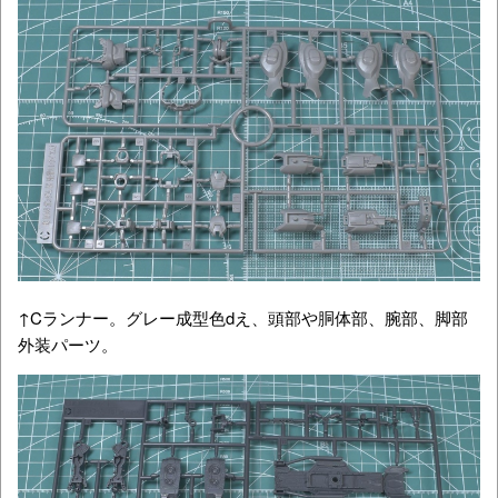
↑Cランナー。グレー成型色dえ、頭部や胴体部、腕部、脚部
外装パーツ。