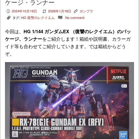
ケージ・ランナー
2024年10月19日
2026年1月18日
ガンプラ
P
V
K
タグ:
HG 復讐のレクイエム
No comment
,
c
今回は、
HG 1/144 ガンダムEX （復讐のレクイエム）のパッ
ケージ、ランナー
をご紹介します！箱絵や説明書、カラーガ
イド等も合わせてご紹介していきます。では箱絵からどう
ぞ。