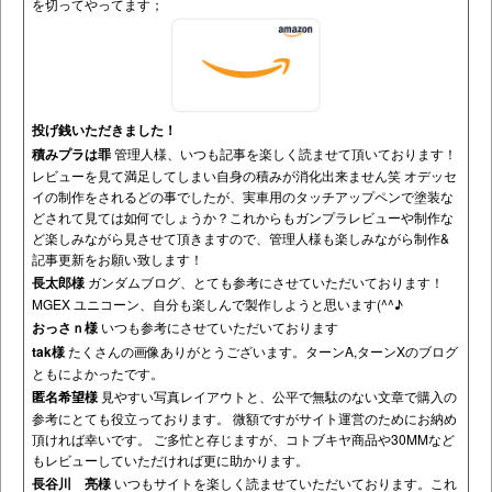
を切ってやってます；
投げ銭いただきました！
積みプラは罪
管理人様、いつも記事を楽しく読ませて頂いております！
レビューを見て満足してしまい自身の積みが消化出来ません笑 オデッセ
イの制作をされるどの事でしたが、実車用のタッチアップペンで塗装な
どされて見ては如何でしょうか？これからもガンプラレビューや制作な
ど楽しみながら見させて頂きますので、管理人様も楽しみながら制作&
記事更新をお願い致します！
長太郎様
ガンダムブログ、とても参考にさせていただいております！
MGEX ユニコーン、自分も楽しんで製作しようと思います(^^♪
おっさｎ様
いつも参考にさせていただいております
tak様
たくさんの画像ありがとうございます。ターンA,ターンXのブログ
ともによかったです。
匿名希望様
見やすい写真レイアウトと、公平で無駄のない文章で購入の
参考にとても役立っております。 微額ですがサイト運営のためにお納め
頂ければ幸いです。 ご多忙と存じますが、コトブキヤ商品や30MMなど
もレビューしていただければ更に助かります。
長谷川 亮様
いつもサイトを楽しく読ませていただいております。これ