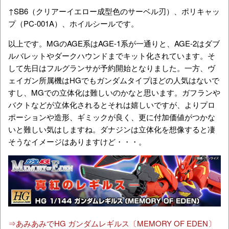
↑SB6（クリアーイエロー成型色のサーベル刃）、ポリキャッ
プ（PC-001A）、ホイルシールです。
以上です。MGのAGE系はAGE-1系が一通りと、AGE-2はダブ
ルバレットやダークハウンドまでキット化されています。そ
して先日はフルグランサが予約開始となりました。一方、ヴ
ェイガン所属機はHGでもガンダムタイプほどの人気はないで
すし、MGでの立体化は難しいのかなと思います。ガフランや
バクトなどが立体化されるとそれは嬉しいですが、よりプロ
ポーションや造形、ギミックが良く、更に付加価値がつかな
いと難しい気はしますね。ダナジンは立体化を想像すると凄
そうなイメージはありますけど・・・。
⇒あみあみでHG ガンダムレギルス〔MEMORY OF EDEN〕