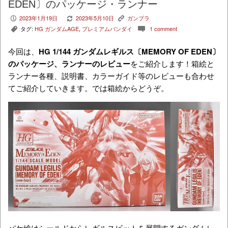
EDEN〕のパッケージ・ランナー
2023年1月19日
2023年5月10日
ガンプラ
P
V
K
タグ:
HG ガンダムAGE
,
プレミアムバンダイ
1 comment
,
c
今回は、
H
G 1/144 ガンダムレギルス〔MEMORY OF EDEN〕
のパッケージ、ランナーのレビュー
をご紹介します！箱絵と
ランナー各種、説明書、カラーガイド等のレビューも合わせ
てご紹介していきます。では箱絵からどうぞ。
パケ絵はシールドからレギルスビットを展開するガンダムレ