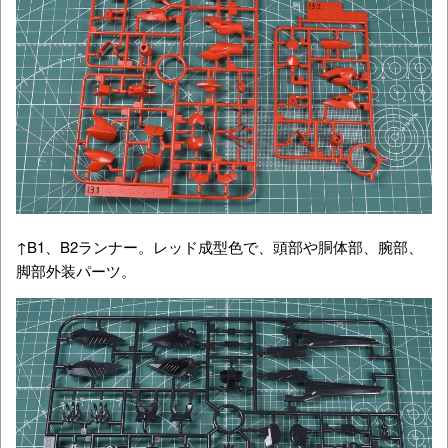
↑B1、B2ランナー。レッド成型色で、頭部や胴体部、腕部、
脚部外装パーツ。