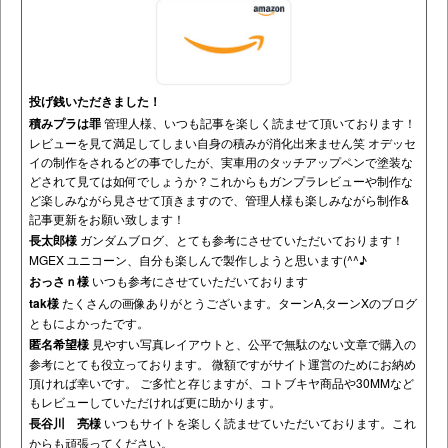
投げ銭いただきました！
積みプラは罪
管理人様、いつも記事を楽しく読ませて頂いております！
レビューを見て満足してしまい自身の積みが消化出来ません笑 オデッセ
イの制作をされるどの事でしたが、実車用のタッチアップペンで塗装な
どされて見ては如何でしょうか？これからもガンプラレビューや制作な
ど楽しみながら見させて頂きますので、管理人様も楽しみながら制作&
記事更新をお願い致します！
長太郎様
ガンダムブログ、とても参考にさせていただいております！
MGEX ユニコーン、自分も楽しんで製作しようと思います(^^♪
おっさｎ様
いつも参考にさせていただいております
tak様
たくさんの画像ありがとうございます。ターンA,ターンXのブログ
ともによかったです。
匿名希望様
見やすい写真レイアウトと、公平で無駄のない文章で購入の
参考にとても役立っております。 微額ですがサイト運営のためにお納め
頂ければ幸いです。 ご多忙と存じますが、コトブキヤ商品や30MMなど
もレビューしていただければ更に助かります。
長谷川 亮様
いつもサイトを楽しく読ませていただいております。これ
からも頑張ってください。