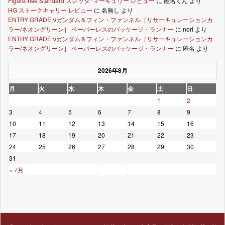
Figure-rise Standard スレッタ･マーキュリー レビュー
に
匿名くん
より
HG ストークキャリー レビュー
に
名無し
より
ENTRY GRADE νガンダム＆フィン・ファンネル［リサーキュレーションカ
ラー/ネオングリーン］ ペーパーレスのパッケージ・ランナー
に
nori
より
ENTRY GRADE νガンダム＆フィン・ファンネル［リサーキュレーションカ
ラー/ネオングリーン］ ペーパーレスのパッケージ・ランナー
に
匿名
より
2026年8月
月
火
水
木
金
土
日
1
2
3
4
5
6
7
8
9
10
11
12
13
14
15
16
17
18
19
20
21
22
23
24
25
26
27
28
29
30
31
« 7月