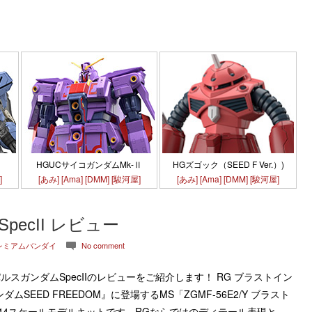
HGズゴック（SEED F Ver.）)
HGUCサイコガンダムMk-Ⅱ
[あみ]
[Ama]
[DMM]
[駿河屋]
]
[あみ]
[Ama]
[DMM]
[駿河屋]
ecII レビュー
レミアムバンダイ
No comment
c
ンパルスガンダムSpecIIのレビューをご紹介します！ RG ブラストイン
SEED FREEDOM』に登場するMS「ZGMF-56E2/Y ブラスト
1/144スケールモデルキットです。RGならではのディテール表現と…