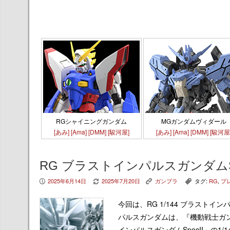
RGシャイニングガンダム
MGガンダムヴィダール
[あみ]
[Ama]
[DMM]
[駿河屋]
[あみ]
[Ama]
[DMM]
[駿河屋
RG ブラストインパルスガンダムSp
2025年6月14日
2025年7月20日
ガンプラ
タグ:
RG
,
プ
P
V
K
,
今回は、RG 1/144 ブラストイ
パルスガンダムは、『機動戦士ガンダム
インパルスガンダムSpecII」の