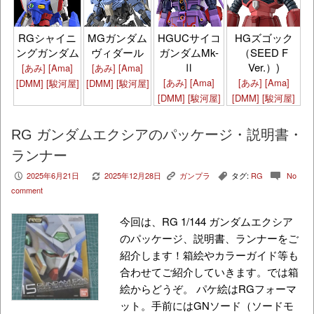
HGズゴック
RGシャイニ
MGガンダム
HGUCサイコ
（SEED F
ングガンダム
ヴィダール
ガンダムMk-
Ver.）)
Ⅱ
[あみ]
[Ama]
[あみ]
[Ama]
[あみ]
[Ama]
[あみ]
[Ama]
[DMM]
[駿河屋]
[DMM]
[駿河屋]
[DMM]
[駿河屋]
[DMM]
[駿河屋]
RG ガンダムエクシアのパッケージ・説明書・
ランナー
2025年6月21日
2025年12月28日
ガンプラ
タグ:
RG
No
P
V
K
,
c
comment
今回は、RG 1/144 ガンダムエクシア
のパッケージ、説明書、ランナーをご
紹介します！箱絵やカラーガイド等も
合わせてご紹介していきます。では箱
絵からどうぞ。 パケ絵はRGフォーマ
ット。手前にはGNソード（ソードモ