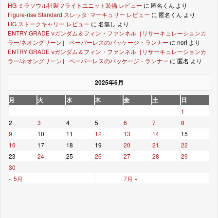
HG ミラソウル社製フライトユニット装備 レビュー
に
匿名くん
より
Figure-rise Standard スレッタ･マーキュリー レビュー
に
匿名くん
より
HG ストークキャリー レビュー
に
名無し
より
ENTRY GRADE νガンダム＆フィン・ファンネル［リサーキュレーションカ
ラー/ネオングリーン］ ペーパーレスのパッケージ・ランナー
に
nori
より
ENTRY GRADE νガンダム＆フィン・ファンネル［リサーキュレーションカ
ラー/ネオングリーン］ ペーパーレスのパッケージ・ランナー
に
匿名
より
2025年6月
月
火
水
木
金
土
日
1
2
3
4
5
6
7
8
9
10
11
12
13
14
15
16
17
18
19
20
21
22
23
24
25
26
27
28
29
30
« 5月
7月 »