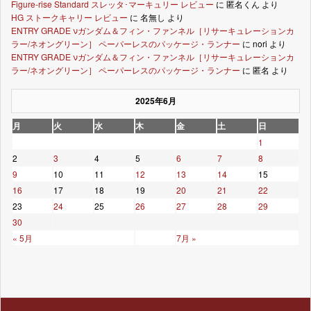
Figure-rise Standard スレッタ･マーキュリー レビュー
に
匿名くん
より
HG ストークキャリー レビュー
に
名無し
より
ENTRY GRADE νガンダム＆フィン・ファンネル［リサーキュレーションカ
ラー/ネオングリーン］ ペーパーレスのパッケージ・ランナー
に
nori
より
ENTRY GRADE νガンダム＆フィン・ファンネル［リサーキュレーションカ
ラー/ネオングリーン］ ペーパーレスのパッケージ・ランナー
に
匿名
より
2025年6月
月
火
水
木
金
土
日
1
2
3
4
5
6
7
8
9
10
11
12
13
14
15
16
17
18
19
20
21
22
23
24
25
26
27
28
29
30
« 5月
7月 »