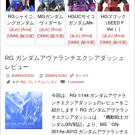
HGズゴック
RGシャイニ
MGガンダム
HGUCサイコ
（SEED F
ングガンダム
ヴィダール
ガンダムMk-
Ver.）)
Ⅱ
[あみ]
[Ama]
[あみ]
[Ama]
[あみ]
[Ama]
[あみ]
[Ama]
[DMM]
[駿河屋]
[DMM]
[駿河屋]
[DMM]
[駿河屋]
[DMM]
[駿河屋]
RG ガンダムアヴァランチエクシアダッシュ
レビュー
2025年6月22日
2025年6月24日
ガンプラ
P
V
K
タグ:
RG
,
プレミアムバンダイ
1 comment
,
c
今回は、RG 1/144 ガンダムアヴァラ
ンチエクシアダッシュのレビューをご
紹介します！ RG ガンダムアヴァラン
チエクシアダッシュは、『機動戦士ガ
ンダム00V戦記』より、MS「GN-
001/hs-A01D ガンダムアヴァランチエ