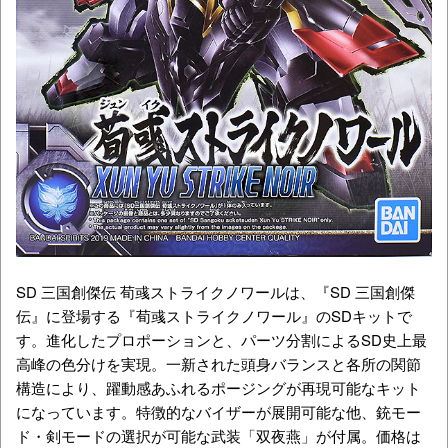
SD 三国創傑伝 荀彧ストライクノワールは、『SD 三国創傑
伝』に登場する『荀彧ストライクノワール』のSDキットで
す。進化したプロポーションと、パーツ分割によるSD史上最
高峰の色分けを実現。一新された頭身バランスと各所の関節
構造により、躍動感あふれるポージングが再現可能なキット
になっています。特徴的なバイザーが展開可能な他、銃モー
ド・剣モードの選択が可能な武装「双夜燕」が付属。価格は