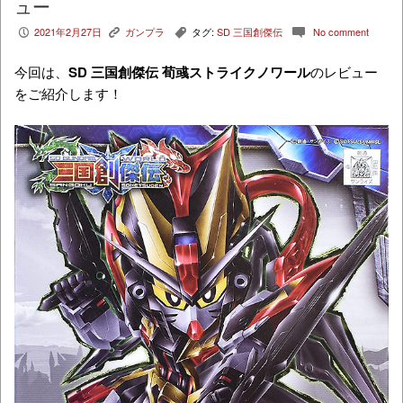
ュー
2021年2月27日
ガンプラ
タグ:
SD 三国創傑伝
No comment
P
K
,
c
今回は、
SD 三国創傑伝 荀彧ストライクノワール
のレビュー
をご紹介します！