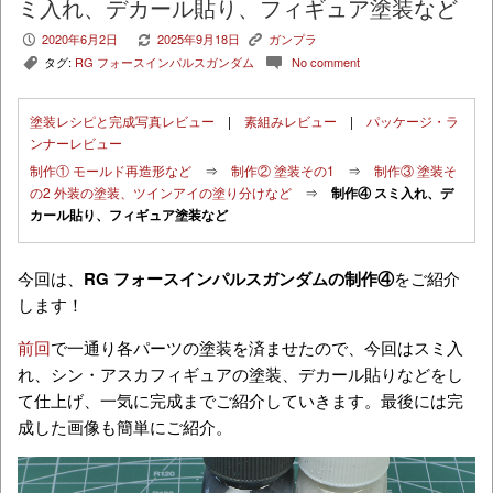
ミ入れ、デカール貼り、フィギュア塗装など
2020年6月2日
2025年9月18日
ガンプラ
P
V
K
タグ:
RG フォースインパルスガンダム
No comment
,
c
塗装レシピと完成写真レビュー
|
素組みレビュー
|
パッケージ・ラ
ンナーレビュー
制作① モールド再造形など
⇒
制作② 塗装その1
⇒
制作③ 塗装そ
の2 外装の塗装、ツインアイの塗り分けなど
⇒
制作④ スミ入れ、デ
カール貼り、フィギュア塗装など
今回は、
RG フォースインパルスガンダムの制作④
をご紹介
します！
前回
で一通り各パーツの塗装を済ませたので、今回はスミ入
れ、シン・アスカフィギュアの塗装、デカール貼りなどをし
て仕上げ、一気に完成までご紹介していきます。最後には完
成した画像も簡単にご紹介。