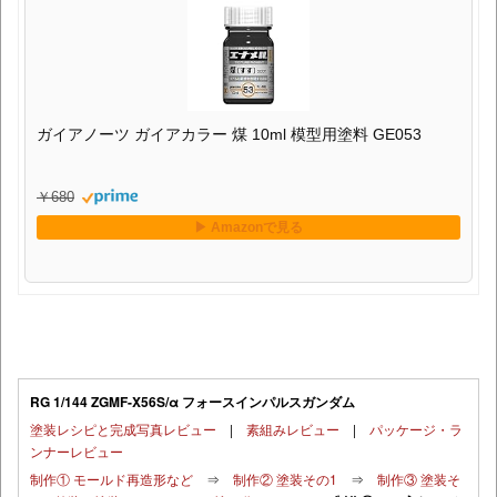
ガイアノーツ ガイアカラー 煤 10ml 模型用塗料 GE053
￥680
RG 1/144 ZGMF-X56S/α フォースインパルスガンダム
塗装レシピと完成写真レビュー
|
素組みレビュー
|
パッケージ・ラ
ンナーレビュー
制作① モールド再造形など
⇒
制作② 塗装その1
⇒
制作③ 塗装そ