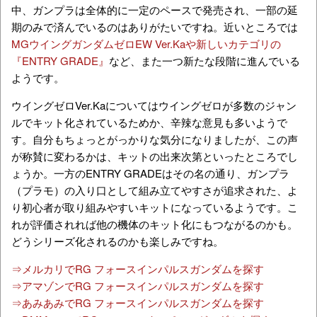
中、ガンプラは全体的に一定のペースで発売され、一部の延
期のみで済んでいるのはありがたいですね。近いところでは
MGウイングガンダムゼロEW Ver.Kaや新しいカテゴリの
『ENTRY GRADE』
など、また一つ新たな段階に進んでいる
ようです。
ウイングゼロVer.Kaについてはウイングゼロが多数のジャン
ルでキット化されているためか、辛辣な意見も多いようで
す。自分もちょっとがっかりな気分になりましたが、この声
が称賛に変わるかは、キットの出来次第といったところでし
ょうか。一方のENTRY GRADEはその名の通り、ガンプラ
（プラモ）の入り口として組み立てやすさが追求された、よ
り初心者が取り組みやすいキットになっているようです。こ
れが評価されれば他の機体のキット化にもつながるのかも。
どうシリーズ化されるのかも楽しみですね。
⇒メルカリでRG フォースインパルスガンダムを探す
⇒アマゾンでRG フォースインパルスガンダムを探す
⇒あみあみでRG フォースインパルスガンダムを探す