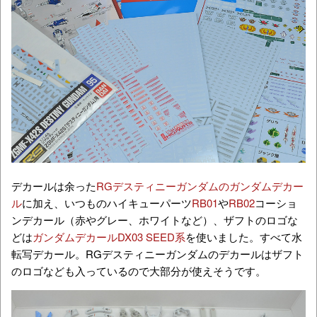
デカールは余った
RGデスティニーガンダムのガンダムデカー
ル
に加え、いつものハイキューパーツ
RB01
や
RB02
コーショ
ンデカール（赤やグレー、ホワイトなど）、ザフトのロゴな
どは
ガンダムデカールDX03 SEED系
を使いました。すべて水
転写デカール。RGデスティニーガンダムのデカールはザフト
のロゴなども入っているので大部分が使えそうです。