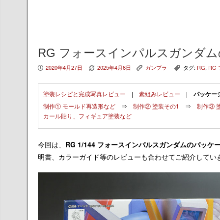
RG フォースインパルスガンダ
2020年4月27日
2025年4月6日
ガンプラ
タグ:
RG
,
RG
P
V
K
,
塗装レシピと完成写真レビュー
|
素組みレビュー
|
パッケー
制作① モールド再造形など
⇒
制作② 塗装その1
⇒
制作③ 
カール貼り、フィギュア塗装など
今回は、
RG 1/144 フォースインパルスガンダム
のパッケ
明書、カラーガイド等のレビューも合わせてご紹介してい