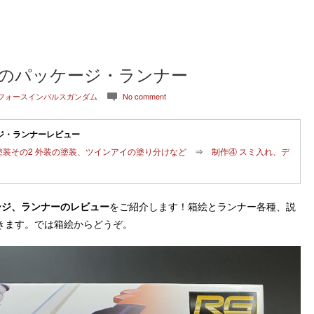
ムのパッケージ・ランナー
 フォースインパルスガンダム
No comment
c
ジ・ランナーレビュー
塗装その2 外装の塗装、ツインアイの塗り分けなど
⇒
制作④ スミ入れ、デ
ージ、ランナーのレビュー
をご紹介します！箱絵とランナー各種、説
きます。では箱絵からどうぞ。