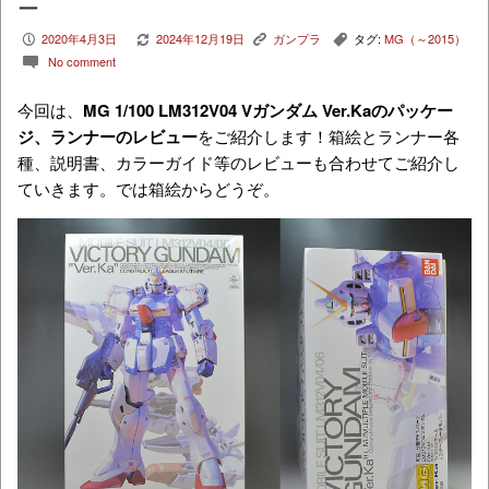
ー
2020年4月3日
2024年12月19日
ガンプラ
タグ:
MG（～2015）
P
V
K
,
No comment
c
今回は、
MG 1/100 LM312V04 Vガンダム Ver.Ka
のパッケー
ジ、ランナーのレビュー
をご紹介します！箱絵とランナー各
種、説明書、カラーガイド等のレビューも合わせてご紹介し
ていきます。では箱絵からどうぞ。