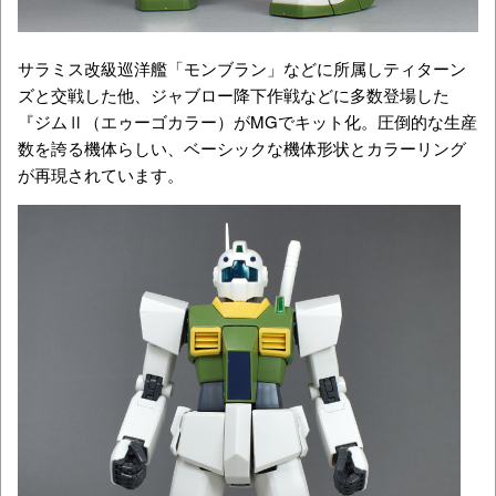
サラミス改級巡洋艦「モンブラン」などに所属しティターン
ズと交戦した他、ジャブロー降下作戦などに多数登場した
『ジムⅡ（エゥーゴカラー）がMGでキット化。圧倒的な生産
数を誇る機体らしい、ベーシックな機体形状とカラーリング
が再現されています。