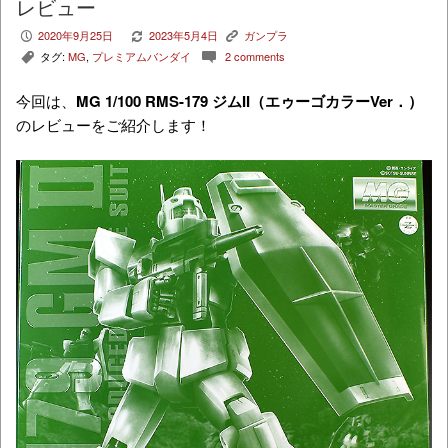
レビュー
2020年9月25日
2023年5月4日
ガンプラ
P
V
K
タグ:
MG
,
プレミアムバンダイ
2 comments
,
c
今回は、
MG 1/100 RMS-179 ジムII（エゥーゴカラーVer．）
のレビューをご紹介します！