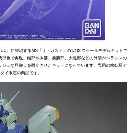
ムUC』に登場するMS『リ・ガズィ』の1/100スケールモデルキットで
成型色で再現。頭部や胸部、前腕部、大腿部などの外装がバランスの
ッシュな見栄えを両立させたキットになっています。専用の水転写デ
ンダイ限定の商品です。