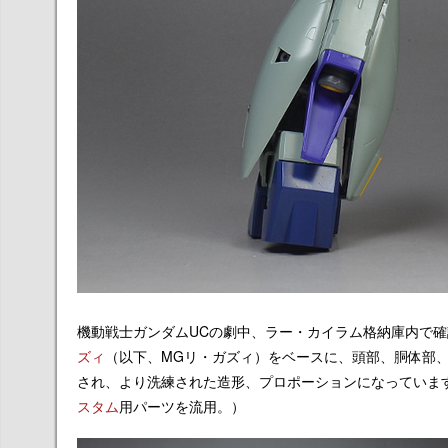
機動戦士ガンダムUCの劇中、ラー・カイラム格納庫内で確
ズィ
（以下、MGリ・ガズィ）をベースに、頭部、胴体部
され、より洗練された造形、プロポーションになっていま
スタム
用パーツを流用。）