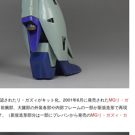
認されたリ・ガズィがキット化。2001年6月に発売された
MGリ・ガ
、前腕部、大腿部の外装各部や内部フレームの一部が新規造形で再現
す。（新規造形部分は一部にプレバンから発売の
MGリ・ガズィ・カ