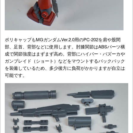
ポリキャップもMGガンダムVer.2.0用のPC-202を肩や股間
部、足首、背部などに使用します。肘膝関節はABSパーツ構
成で関節強度はまずまず高め。背部にハイパー・バズーカや
ガンブレイド（ショート）などをマウントするバックパック
を装備しているため、多少後方に負荷がかかりますが自立は
可能です。