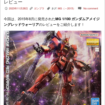
レビュー
2023年11月28日
ガンプラ
タグ:
MG（～2015）
No comment
P
K
,
c
今回は、2015年8月に発売された
MG 1/100 ガンダムアメイジ
ングレッドウォーリア
のレビューをご紹介します！