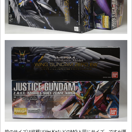
箱のサイズは縦横はVer.KaなどのMGと同じサイズ。ですが厚