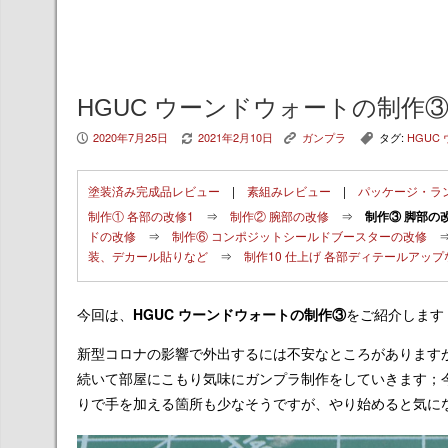
HGUC ウーンドウォートの制作③
2020年7月25日
2021年2月10日
ガンプラ
タグ:
HGUC
P
V
K
,
塗装済み完成品レビュー
|
素組みレビュー
|
パッケージ・ラ
制作① 各部の改修1
⇒
制作② 腕部の改修
⇒
制作③ 脚部の
ドの改修
⇒
制作⑥ コンポジットシールドブースターの改修
装、デカール貼りなど
⇒
制作10 仕上げ 各部ディテールアップ
今回は、
HGUC ウーンドウォートの制作③
をご紹介します
新型コロナの影響で外出するには不安なところがあります
続いて部屋にこもり気味にガンプラ制作をしていきます；
りで手を加える箇所も少なそうですが、やり始めると気に