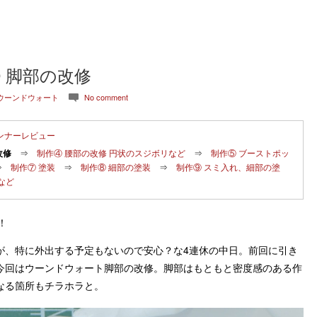
 脚部の改修
 ウーンドウォート
No comment
c
ンナーレビュー
改修
⇒
制作④ 腰部の改修 円状のスジボリなど
⇒
制作⑤ ブーストポッ
⇒
制作⑦ 塗装
⇒
制作⑧ 細部の塗装
⇒
制作⑨ スミ入れ、細部の塗
など
！
が、特に外出する予定もないので安心？な4連休の中日。前回に引き
今回はウーンドウォート脚部の改修。脚部はもともと密度感のある作
なる箇所もチラホラと。