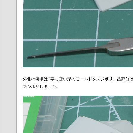
外側の装甲はT字っぽい形のモールドをスジボリ。凸部分
スジボリしました。