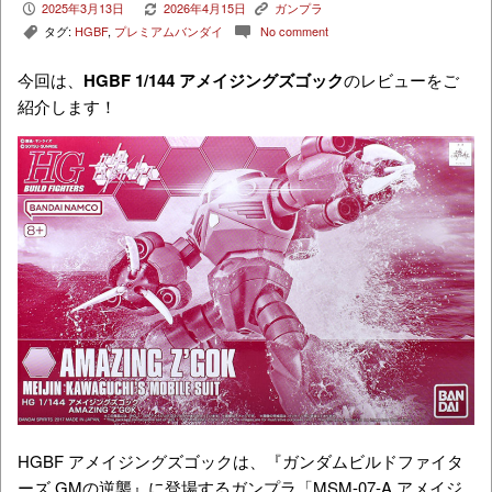
2025年3月13日
2026年4月15日
ガンプラ
P
V
K
タグ:
HGBF
,
プレミアムバンダイ
No comment
,
c
今回は、
HGBF 1/144 アメイジングズゴック
のレビューをご
紹介します！
HGBF アメイジングズゴックは、『ガンダムビルドファイタ
ーズ GMの逆襲』に登場するガンプラ「
MSM-07-A
アメイジ