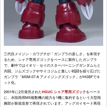
三代目メイジン・カワグチ
が「ガンプラの楽しさ」を体現す
るため、
シャア専用ズゴック
をベースに製作した
ガンプラ
で、劇中ではイオリ・セイのスターバーニングガンダムらと
共闘。ジムズゴックやサイコジムと激しい戦闘を繰り広げた
ガンプラ「
MSM-07-A
アメイジングズゴック」がHGBFでキ
ット化。
2001年に2月発売された
HGUC シャア専用ズゴック
をベース
に、水陸両用MS複数機の能力を1機に集約するという大型両
腕部が新規造形で再現されています。アッグガイモード再現