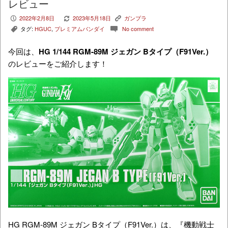
レビュー
2022年2月8日
2023年5月18日
ガンプラ
P
V
K
タグ:
HGUC
,
プレミアムバンダイ
No comment
,
c
今回は、
HG 1/144 RGM-89M ジェガン Bタイプ（F91Ver.）
のレビューをご紹介します！
HG RGM-89M ジェガン Bタイプ（F91Ver.）は、『機動戦士