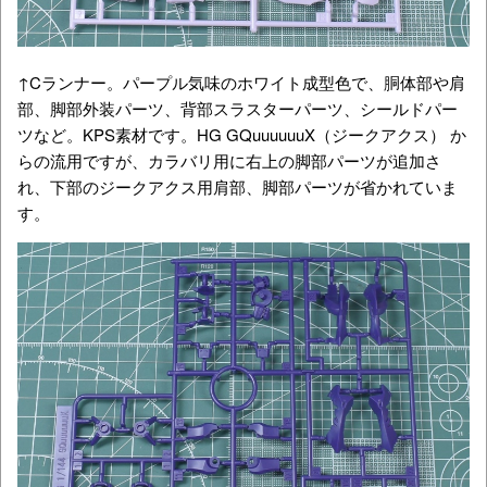
↑Cランナー。パープル気味のホワイト成型色で、胴体部や肩
部、脚部外装パーツ、背部スラスターパーツ、シールドパー
ツなど。KPS素材です。HG GQuuuuuuX（ジークアクス） か
らの流用ですが、カラバリ用に右上の脚部パーツが追加さ
れ、下部のジークアクス用肩部、脚部パーツが省かれていま
す。