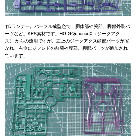
↑Dランナー。パープル成型色で、胴体部や腕部、脚部外装パ
ーツなど。KPS素材です。HG GQuuuuuuX（ジークアク
ス） からの流用ですが、左上のジークアクス頭部パーツが省
かれ、右側にジフレドの前腕や腰部、脚部パーツが追加され
ています。