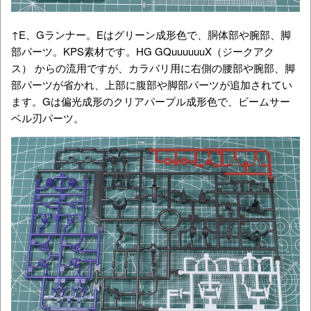
↑E、Gランナー。Eはグリーン成形色で、胴体部や腕部、脚
部パーツ。KPS素材です。HG GQuuuuuuX（ジークアク
ス） からの流用ですが、カラバリ用に右側の腰部や腕部、脚
部パーツが省かれ、上部に腹部や脚部パーツが追加されてい
ます。Gは偏光成形のクリアパープル成形色で、ビームサー
ベル刃パーツ。