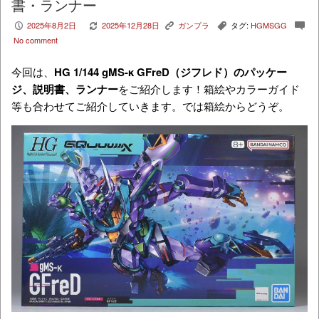
書・ランナー
2025年8月2日
2025年12月28日
ガンプラ
タグ:
HGMSGG
P
V
K
,
c
No comment
今回は、
HG 1/144 gMS-κ GFreD（ジフレド）
のパッケー
ジ、説明書、ランナー
をご紹介します！箱絵やカラーガイド
等も合わせてご紹介していきます。では箱絵からどうぞ。