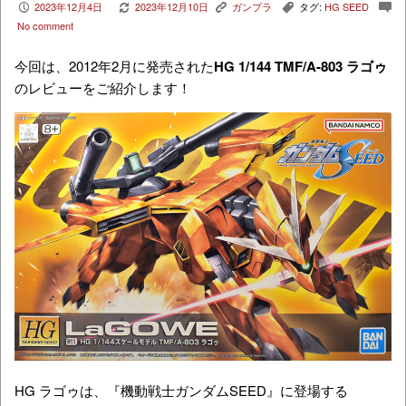
2023年12月4日
2023年12月10日
ガンプラ
タグ:
HG SEED
P
V
K
,
c
No comment
今回は、2012年2月に発売された
HG 1/144
TMF/A-803
ラゴゥ
のレビューをご紹介します！
HG ラゴゥは、『機動戦士ガンダムSEED』に登場する