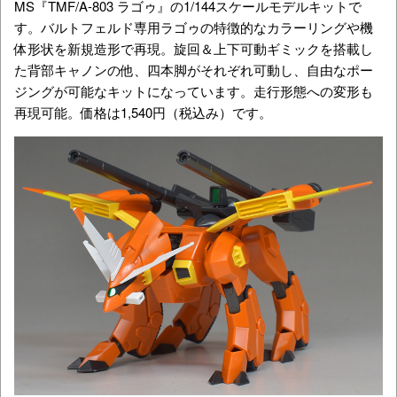
MS『TMF/A-803 ラゴゥ』の1/144スケールモデルキットで
す。バルトフェルド専用ラゴゥの特徴的なカラーリングや機
体形状を新規造形で再現。旋回＆上下可動ギミックを搭載し
た背部キャノンの他、四本脚がそれぞれ可動し、自由なポー
ジングが可能なキットになっています。走行形態への変形も
再現可能。価格は1,540円（税込み）です。