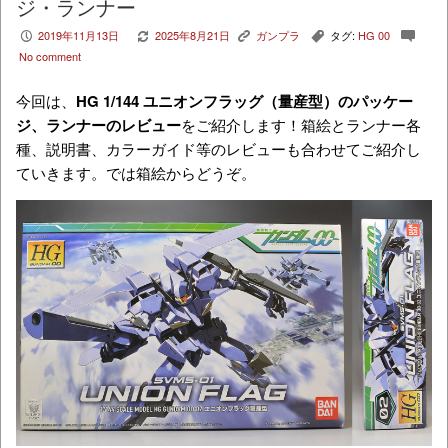
ジ・ランナー
2019年11月13日
2025年8月21日
ガンプラ
タグ:
HG 00
P
V
K
,
c
No comment
今回は、
HG 1/144 ユニオンフラッグ（量産型）
のパッケー
ジ、ランナーのレビュー
をご紹介します！箱絵とランナー各
種、説明書、カラーガイド等のレビューも合わせてご紹介し
ていきます。では箱絵からどうぞ。