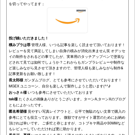
を切ってやってます；
投げ銭いただきました！
積みプラは罪
管理人様、いつも記事を楽しく読ませて頂いております！
レビューを見て満足してしまい自身の積みが消化出来ません笑 オデッセ
イの制作をされるどの事でしたが、実車用のタッチアップペンで塗装な
どされて見ては如何でしょうか？これからもガンプラレビューや制作な
ど楽しみながら見させて頂きますので、管理人様も楽しみながら制作&
記事更新をお願い致します！
長太郎様
ガンダムブログ、とても参考にさせていただいております！
MGEX ユニコーン、自分も楽しんで製作しようと思います(^^♪
おっさｎ様
いつも参考にさせていただいております
tak様
たくさんの画像ありがとうございます。ターンA,ターンXのブログ
ともによかったです。
匿名希望様
見やすい写真レイアウトと、公平で無駄のない文章で購入の
参考にとても役立っております。 微額ですがサイト運営のためにお納め
頂ければ幸いです。 ご多忙と存じますが、コトブキヤ商品や30MMなど
もレビューしていただければ更に助かります。
いつもサイトを楽しく読ませていただいております。これ