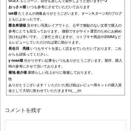
MGEX ユニコーン、自分も楽しんで製作しようと思います(^^♪
おっさｎ様
いつも参考にさせていただいております
tak様
たくさんの画像ありがとうございます。ターンA,ターンXのブログ
ともによかったです。
匿名希望様
見やすい写真レイアウトと、公平で無駄のない文章で購入の
参考にとても役立っております。 微額ですがサイト運営のためにお納め
頂ければ幸いです。 ご多忙と存じますが、コトブキヤ商品や30MMなど
もレビューしていただければ更に助かります。
長谷川 亮様
いつもサイトを楽しく読ませていただいております。これ
からも頑張ってください。
y nose様
分かりやすい記事をいつもありがとうございます。製作、購入
時の参考にさせて頂いております。
菊地 俊介様
素晴らしい仕上がりに敬服しております。
他
ありがとうございます！ いただいた投げ銭はレビュー用キットの購入資
金として大切に使わせていただきますm(_ _)m
コメントを残す