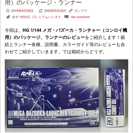
用）のパッケージ・ランナー
2019年8月26日
2023年5月24日
ガンプラ
P
V
K
タグ:
HGUC
,
プレミアムバンダイ
No comment
,
c
今回は、
HG
1/144 メガ・バズーカ・ランチャー（コンロイ機
用）
のパッケージ、ランナーのレビュー
をご紹介します！箱
絵とランナー各種、説明書、カラーガイド等のレビューも合
わせてご紹介していきます。では箱絵からどうぞ。