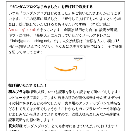
『ガンダムブログはじめました』を投げ銭で応援する
いつも『ガンダムブログはじめました』をご覧いただきありがとうござ
います。「この記事に満足した」「寄付してあげてもいいよ」という場
合は、投げ銭していただけるとありがたいですm(_ _)m 投げ銭は
Amazonギフト券
で行っています。金額は15円から自由に設定が可能。
ギフト送信時、『受取人』に入力していただくメールアドレスは
「
info@gundamsblog.net
」です。
※投げ銭額は「金額を入力」欄に(15
円から)書き込んでください。ちなみにステマや案件ではなく、全て身銭
を切ってやってます；
投げ銭いただきました！
積みプラは罪
管理人様、いつも記事を楽しく読ませて頂いております！
レビューを見て満足してしまい自身の積みが消化出来ません笑 オデッセ
イの制作をされるどの事でしたが、実車用のタッチアップペンで塗装な
どされて見ては如何でしょうか？これからもガンプラレビューや制作な
ど楽しみながら見させて頂きますので、管理人様も楽しみながら制作&
記事更新をお願い致します！
長太郎様
ガンダムブログ、とても参考にさせていただいております！