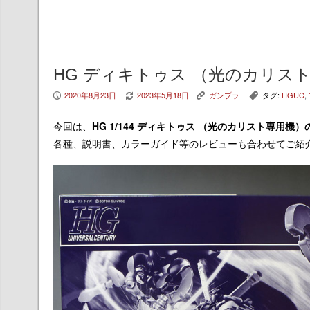
HG ディキトゥス （光のカリス
2020年8月23日
2023年5月18日
ガンプラ
タグ:
HGUC
,
P
V
K
,
今回は、
HG 1/144 ディキトゥス （光のカリスト専用機）
各種、説明書、カラーガイド等のレビューも合わせてご紹