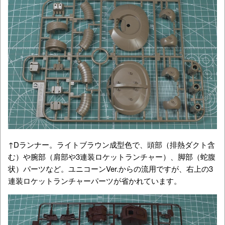
↑Dランナー。ライトブラウン成型色で、頭部（排熱ダクト含
む）や腕部（肩部や3連装ロケットランチャー）、脚部（蛇腹
状）パーツなど。ユニコーンVer.からの流用ですが、右上の3
連装ロケットランチャーパーツが省かれています。