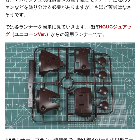
ァンなどを塗り分ける必要がありますが、さほど苦労はなさ
そうです。
では各ランナーを簡単に見ていきます。ほぼ
HGUCジュアッ
グ（ユニコーンVer.）
からの流用ランナーです。
↑Aランナー。ブラウン成型色で、胴体部やソールの円形モー