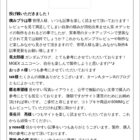
投げ銭いただきました！
積みプラは罪
管理人様、いつも記事を楽しく読ませて頂いております！
レビューを見て満足してしまい自身の積みが消化出来ません笑 オデッセ
イの制作をされるどの事でしたが、実車用のタッチアップペンで塗装な
どされて見ては如何でしょうか？これからもガンプラレビューや制作な
ど楽しみながら見させて頂きますので、管理人様も楽しみながら制作&
記事更新をお願い致します！
長太郎様
ガンダムブログ、とても参考にさせていただいております！
MGEX ユニコーン、自分も楽しんで製作しようと思います(^^♪
おっさｎ様
いつも参考にさせていただいております
tak様
たくさんの画像ありがとうございます。ターンA,ターンXのブログ
ともによかったです。
匿名希望様
見やすい写真レイアウトと、公平で無駄のない文章で購入の
参考にとても役立っております。 微額ですがサイト運営のためにお納め
頂ければ幸いです。 ご多忙と存じますが、コトブキヤ商品や30MMなど
もレビューしていただければ更に助かります。
長谷川 亮様
いつもサイトを楽しく読ませていただいております。これ
からも頑張ってください。
y nose様
分かりやすい記事をいつもありがとうございます。製作、購入
時の参考にさせて頂いております。
菊地 俊介様
素晴らしい仕上がりに敬服しております。