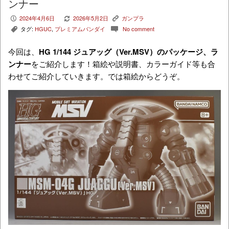
ンナー
2024年4月6日
2026年5月2日
ガンプラ
P
V
K
タグ:
HGUC
,
プレミアムバンダイ
No comment
,
c
今回は、
HG 1/144 ジュアッグ（Ver.MSV）のパッケージ、ラ
ンナー
をご紹介します！箱絵や説明書、カラーガイド等も合
わせてご紹介していきます。では箱絵からどうぞ。