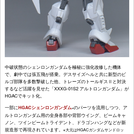
中破状態のシェンロンガンダムを極秘に強化改修した機体
で、劇中では張五飛が搭乗。デスサイズヘルと共に新型のビ
ルゴ部隊を多数撃破した他、トレーズのトールギスⅡと対決
するなど活躍を見せた「XXXG-01S2 アルトロンガンダム」が
HGACでキット化。
一部に
HGACシェンロンガンダム
のパーツを流用しつつ、ア
※
ルトロンガンダム用の全身各部や背部ウイング、ビームキャ
ノン、ツインビームトライデント、ドラゴンハングなどが新
規造形で再現されています。
※大元はHGACガンダムサンドロッ