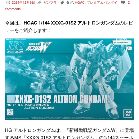
2024年12月6日
ガンプラ
タグ:
HGAC
,
プレミアムバンダイ
2
P
K
,
c
comments
今回は、
HGAC 1/144
XXXG-01S2
アルトロンガンダム
のレビ
ューをご紹介します！
HG アルトロンガンダムは、『新機動戦記ガンダムW』に登場
するMS「
XXXG-01S2 アルトロンガンダム」の1/144スケール