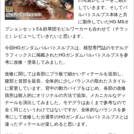
していきます。そしてバ
ルバトスルプス本体と共
に製作していたHG MSオ
プションセット5＆鉄華団モビルワーカーも合わせて（チラッ
と）レビューしていきたいと思います。
今回HGガンダムバルバトスルプスは、模型専門誌のモデルグ
ラフィックスに掲載されたHGガンダムバルバトスルプスを参
考に改修・塗装してみました。
改修に関しては各部にプラ板で細かいディテールを追加し、
腹部と首部を延長。全体的に少しバランスの取れたスタイル
に変更しています。背中の動力パイプをはじめ、各部の改修
箇所は個人的にオリジナルの方法で追加。メカニカルなディ
テールを演出してみました。モデグラはあくまで参考なので
全く同じというわけではないですが、全体的なバランスを参
考にして改修した分通常のHGガンダムバルバトスルプスとは
違ったディテールが楽しめると思います。