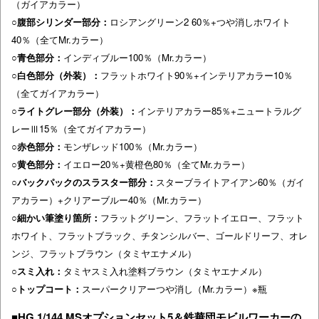
（ガイアカラー）
○腹部シリンダー部分：
ロシアングリーン2 60％+つや消しホワイト
40％（全てMr.カラー）
○
青色部分：
インディブルー100％（Mr.カラー）
○
白色部分（外装）：
フラットホワイト90％+インテリアカラー10％
（全てガイアカラー）
○ライトグレー部分（外装）：
インテリアカラー85％+ニュートラルグ
レーⅢ15％（全てガイアカラー）
○
赤色部分：
モンザレッド100％（Mr.カラー）
○
黄色部分：
イエロー20％+黄橙色80％（全てMr.カラー）
○バックパックのスラスター部分：
スターブライトアイアン60％（ガイ
アカラー）+クリアーブルー40％（Mr.カラー）
○細かい筆塗り箇所
：
フラットグリーン、フラットイエロー、フラット
ホワイト、フラットブラック、チタンシルバー、ゴールドリーフ、オレ
ンジ、フラットブラウン（タミヤエナメル）
○スミ入れ
：
タミヤスミ入れ塗料ブラウン（タミヤエナメル）
○トップコート：
スーパークリアーつや消し（Mr.カラー）※瓶
■HG 1/144 MSオプションセット5＆鉄華団モビルワーカーの