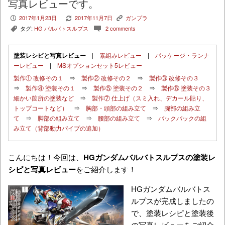
写真レビューです。
2017年1月23日
2017年11月7日
ガンプラ
P
V
K
タグ:
HG バルバトスルプス
2 comments
,
c
塗装レシピと写真レビュー
|
素組みレビュー
|
パッケージ・ランナ
ーレビュー
|
MSオプションセット5レビュー
製作① 改修その１
⇒
製作② 改修その２
⇒
製作③ 改修その３
⇒
製作④ 塗装その１
⇒
製作⑤ 塗装その２
⇒
製作⑥ 塗装その３
細かい箇所の塗装など
⇒
製作⑦ 仕上げ（スミ入れ、デカール貼り、
トップコートなど）
⇒
胸部・頭部の組み立て
⇒
腕部の組み立
て
⇒
脚部の組み立て
⇒
腰部の組み立て
⇒
バックパックの組
み立て（背部動力パイプの追加）
こんにちは！今回は、
HGガンダムバルバトスルプスの塗装レ
シピと写真レビュー
をご紹介します！
HGガンダムバルバトス
ルプスが完成しましたの
で、塗装レシピと塗装後
の写真レビューをご紹介