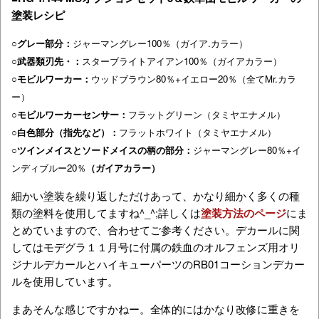
塗装レシピ
○
グレー部分：
ジャーマングレー100％（ガイア.カラー）
○武器類刃先・：
スターブライトアイアン100％（ガイアカラー）
○モビルワーカー
：
ウッドブラウン80％+イエロー20％（全てMr.カラ
ー）
○モビルワーカーセンサー
：
フラットグリーン（タミヤエナメル）
○白色部分（指先など）
：
フラットホワイト（タミヤエナメル）
○ツインメイスとソードメイスの柄の部分
：
ジャーマングレー80％+イ
ンディブルー20％
（ガイアカラー）
細かい塗装を繰り返しただけあって、かなり細かく多くの種
類の塗料を使用してますね^_^;詳しくは
塗装方法のページ
にま
とめていますので、合わせてご参考ください。デカールに関
してはモデグラ１１月号に付属の鉄血のオルフェンズ用オリ
ジナルデカールとハイキューパーツのRB01コーションデカー
ルを使用しています。
まあそんな感じですかねー。全体的にはかなり改修に重きを