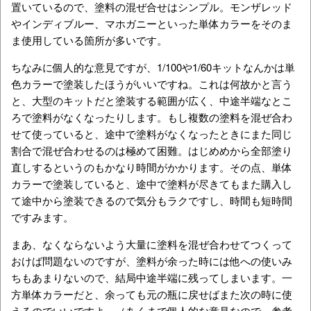
置いているので、塗料の混ぜ合せはシンプル。モンザレッド
やインディブルー、マホガニーといった単体カラーをそのま
ま使用している箇所が多いです。
ちなみに個人的な意見ですが、1/100や1/60キットなんかは単
色カラーで塗装したほうがいいですね。これは何故かと言う
と、大型のキットだと塗装する範囲が広く、中途半端なとこ
ろで塗料がなくなったりします。もし複数の塗料を混ぜ合わ
せて使っていると、途中で塗料がなくなったときにまた同じ
割合で混ぜ合わせるのは極めて困難。はじめめから全部塗り
直しするというのもかなり時間がかかります。その点、単体
カラーで塗装していると、途中で塗料が尽きてもまた購入し
て途中から塗装できるので気分もラクですし、時間も短時間
ですみます。
まあ、なくならないよう大量に塗料を混ぜ合わせてつくって
おけば問題ないのですが、塗料が余った時には他への使いみ
ちもあまりないので、結局中途半端に残ってしまいます。一
方単体カラーだと、余っても元の瓶に戻せばまた次の時に使
えるのでいいですよ。（あくまで個人的な意見なので、参考