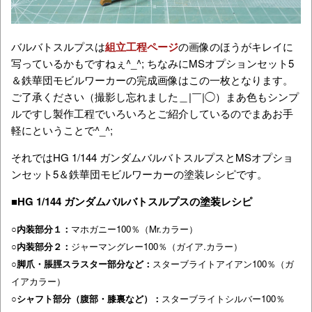
バルバトスルプスは
組立工程ページ
の画像のほうがキレイに
写っているかもですねぇ^_^; ちなみにMSオプションセット5
＆鉄華団モビルワーカーの完成画像はこの一枚となります。
ご了承ください（撮影し忘れました＿|￣|◯）まあ色もシンプ
ルですし製作工程でいろいろとご紹介しているのでまあお手
軽にということで^_^;
それではHG 1/144 ガンダムバルバトスルプスとMSオプショ
ンセット5＆鉄華団モビルワーカーの塗装レシピです。
■HG 1/144 ガンダムバルバトスルプスの塗装レシピ
○内装部分１：
マホガニー100％（Mr.カラー）
○内装部分２
：
ジャーマングレー100％（ガイア.カラー）
○脚爪・脹脛スラスター部分など：
スターブライトアイアン100％（ガ
イアカラー）
○シャフト部分（腹部・膝裏など）：
スターブライトシルバー100％