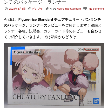
ンチのパッケージ・ランナー
2024年3月1日
ガンプラ
タグ:
Figure-rise Standard
No comment
P
K
,
c
今回は、
Figure-rise Standard チュアチュリー・パンランチ
の
パッケージ、ランナーのレビュー
をご紹介します！箱絵と
ランナー各種、説明書、カラーガイド等のレビューも合わせ
てご紹介していきます。では箱絵からどうぞ。