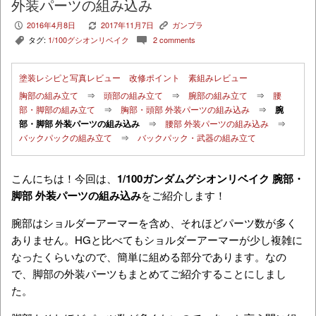
外装パーツの組み込み
2016年4月8日
2017年11月7日
ガンプラ
P
V
K
タグ:
1/100グシオンリベイク
2 comments
,
c
塗装レシピと写真レビュー
改修ポイント
素組みレビュー
胸部の組み立て
⇒
頭部の組み立て
⇒
腕部の組み立て
⇒
腰
部・脚部の組み立て
⇒
胸部・頭部 外装パーツの組み込み
⇒
腕
部・脚部 外装パーツの組み込み
⇒
腰部 外装パーツの組み込み
⇒
バックパックの組み立て
⇒
バックパック・武器の組み立て
こんにちは！今回は、
1/100ガンダムグシオンリベイク 腕部・
脚部 外装パーツの組み込み
をご紹介します！
腕部はショルダーアーマーを含め、それほどパーツ数が多く
ありません。HGと比べてもショルダーアーマーが少し複雑に
なったくらいなので、簡単に組める部分であります。なの
で、脚部の外装パーツもまとめてご紹介することにしまし
た。