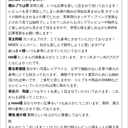
積みプラは罪
管理人様、いつも記事を楽しく読ませて頂いております！
レビューを見て満足してしまい自身の積みが消化出来ません笑 オデッセ
イの制作をされるどの事でしたが、実車用のタッチアップペンで塗装な
どされて見ては如何でしょうか？これからもガンプラレビューや制作な
ど楽しみながら見させて頂きますので、管理人様も楽しみながら制作&
記事更新をお願い致します！
長太郎様
ガンダムブログ、とても参考にさせていただいております！
MGEX ユニコーン、自分も楽しんで製作しようと思います(^^♪
おっさｎ様
いつも参考にさせていただいております
tak様
たくさんの画像ありがとうございます。ターンA,ターンXのブログ
ともによかったです。
匿名希望様
見やすい写真レイアウトと、公平で無駄のない文章で購入の
参考にとても役立っております。 微額ですがサイト運営のためにお納め
頂ければ幸いです。 ご多忙と存じますが、コトブキヤ商品や30MMなど
もレビューしていただければ更に助かります。
長谷川 亮様
いつもサイトを楽しく読ませていただいております。これ
からも頑張ってください。
y nose様
分かりやすい記事をいつもありがとうございます。製作、購入
時の参考にさせて頂いております。
菊地 俊介様
素晴らしい仕上がりに敬服しております。
他
ありがとうございます！ いただいた投げ銭はレビュー用キットの購入資