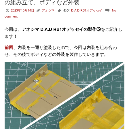
の組み立て、ボディなど外装
2023年10月14日
アオシマ
タグ:
D.A.D RB1オデッセイ
No
P
K
,
c
comment
今回は、
アオシマ D.A.D RB1オデッセイの製作⑤
をご紹介し
ます！
前回
、内装を一通り塗装したので、今回は内装を組み合わ
せ、その後でボディなどの外装を製作していきます。