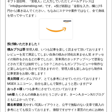
ギフト送信時、『受取人』に入力していただくメールアドレスは
「
info@gundamsblog.net
」です。
※投げ銭額は「金額を入力」欄に(15
円から)書き込んでください。ちなみにステマや案件ではなく、全て身銭
を切ってやってます；
投げ銭いただきました！
積みプラは罪
管理人様、いつも記事を楽しく読ませて頂いております！
レビューを見て満足してしまい自身の積みが消化出来ません笑 オデッセ
イの制作をされるどの事でしたが、実車用のタッチアップペンで塗装な
どされて見ては如何でしょうか？これからもガンプラレビューや制作な
ど楽しみながら見させて頂きますので、管理人様も楽しみながら制作&
記事更新をお願い致します！
長太郎様
ガンダムブログ、とても参考にさせていただいております！
MGEX ユニコーン、自分も楽しんで製作しようと思います(^^♪
おっさｎ様
いつも参考にさせていただいております
tak様
たくさんの画像ありがとうございます。ターンA,ターンXのブログ
ともによかったです。
匿名希望様
見やすい写真レイアウトと、公平で無駄のない文章で購入の
参考にとても役立っております。 微額ですがサイト運営のためにお納め