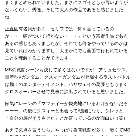
まくまとめられていました。まさにスゴイとしか言いようが
ないくらい、秀逸、そして大人の作品であると感じました
ね。
正直固有名詞が多く、セリフでは「何を言っているの
か・・・頭がついて行かない・・・」という富野作品である
あるの感じもありましたが、それでも何をやっているのかは
見ていればわかりますし、大まかにでも画面で行われている
ことを理解することができます。
MSの戦闘シーンも決して多くはないですが、アリュゼウス、
量産型νガンダム、クスィーガンダムが登場するラストバトル
は極上のエンターテイメント。ハサウェイの葛藤ともうまく
クロスオーバーさせて見事に演出されていると思いました。
何気にレーンの「マフティーが観光地にいるわけがないだろ
ーーー」の後にクスィーと出会って戦闘になり、シレッと
「自分の感がそうさせた」とか言っているのが面白い（笑）
あえて欠点を言うなら、やっぱり夜間戦闘が多く、暗くてMS