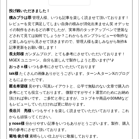
投げ銭いただきました！
積みプラは罪
管理人様、いつも記事を楽しく読ませて頂いております！
レビューを見て満足してしまい自身の積みが消化出来ません笑 オデッセ
イの制作をされるどの事でしたが、実車用のタッチアップペンで塗装な
どされて見ては如何でしょうか？これからもガンプラレビューや制作な
ど楽しみながら見させて頂きますので、管理人様も楽しみながら制作&
記事更新をお願い致します！
長太郎様
ガンダムブログ、とても参考にさせていただいております！
MGEX ユニコーン、自分も楽しんで製作しようと思います(^^♪
おっさｎ様
いつも参考にさせていただいております
tak様
たくさんの画像ありがとうございます。ターンA,ターンXのブログ
ともによかったです。
匿名希望様
見やすい写真レイアウトと、公平で無駄のない文章で購入の
参考にとても役立っております。 微額ですがサイト運営のためにお納め
頂ければ幸いです。 ご多忙と存じますが、コトブキヤ商品や30MMなど
もレビューしていただければ更に助かります。
長谷川 亮様
いつもサイトを楽しく読ませていただいております。これ
からも頑張ってください。
y nose様
分かりやすい記事をいつもありがとうございます。製作、購入
時の参考にさせて頂いております。
菊地 俊介様
素晴らしい仕上がりに敬服しております。