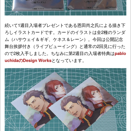
続いて1週目入場者プレゼントである恩田尚之氏による描き下
ろしイラストカードです。カードのイラストは全2種のランダ
ム（ハサウェイ＆ギギ、ケネス＆レーン）。今回は公開記念
舞台挨拶付き（ライブビューイング）と通常の2回見に行った
ので2枚入手しました。ちなみに第2週目の入場者特典は
pablo
uchidaのDesign Works
となっています。