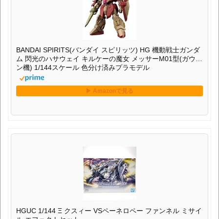
BANDAI SPIRITS(バンダイ スピリッツ) HG 機動戦士ガンダ
ム 閃光のハサウェイ キルケーの魔女 メッサーM01型(ガウマ
ン機) 1/144スケール 色分け済みプラモデル
HGUC 1/144 Ξ クスィー VSペーネロペー ファンネル ミサイ