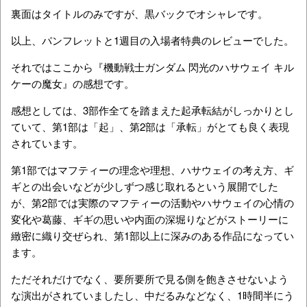
裏面はタイトルのみですが、黒バックでオシャレです。
以上、パンフレットと1週目の入場者特典のレビューでした。
それではここから『機動戦士ガンダム 閃光のハサウェイ キル
ケーの魔女』の感想です。
感想としては、3部作全てを踏まえた起承転結がしっかりとし
ていて、第1部は「起」、第2部は「承転」がとても良く表現
されています。
第1部ではマフティーの理念や理想、ハサウェイの考え方、ギ
ギとの出会いなどが少しずつ感じ取れるという展開でした
が、第2部では実際のマフティーの活動やハサウェイの心情の
変化や葛藤、ギギの思いや内面の深堀りなどがストーリーに
緻密に織り交ぜられ、第1部以上に深みのある作品になってい
ます。
ただそれだけでなく、要所要所で見る側を飽きさせないよう
な演出がされていましたし、中だるみなどなく、1時間半にう