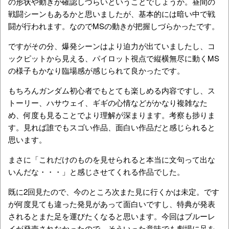
の形状や動きが確認しづらいということでしょうか。昼間の
戦闘シーンもあるかと思いましたが、基本的には暗い中で戦
闘が行われます。なのでMSの動きが把握しづらかったです。
ですがその分、爆発シーンはより迫力が出ていましたし、コ
ックピットから見える、パイロット視点で縦横無尽に動くMS
の様子もかなり臨場感が感じられて良かったです。
もちろんガンダム初心者でもとても楽しめる内容ですし、ス
トーリー、ハサウェイ、ギギの心情などがかなり複雑なた
め、何度も見ることでより理解が深まります。考察も捗りま
す。見れば誰でもスゴい作品、面白い作品だと感じられると
思います。
まさに「これだけのものを見せられると本当に文句って出な
いんだな・・・」と感じさせてくれる作品でした。
既に2回見たので、今のところ次また見に行くかは未定。です
が何度見ても違った発見があって面白いですし、特典が発表
されるとまた足を運びたくなると思います。今回はブルーレ
イが発売されなかったので、そういった意味でも劇場に足を