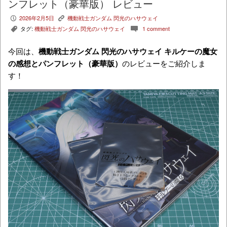
ンフレット（豪華版） レビュー
2026年2月5日
機動戦士ガンダム 閃光のハサウェイ
P
K
タグ:
機動戦士ガンダム 閃光のハサウェイ
1 comment
,
c
今回は、
機動戦士ガンダム 閃光のハサウェイ キルケーの魔女
の感想とパンフレット（豪華版）
のレビューをご紹介しま
す！