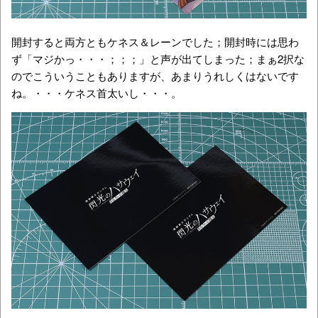
開封すると両方ともケネス＆レーンでした；開封時には思わ
ず「マジかっ・・・；；；」と声が出てしまった；まぁ2択な
のでこういうこともありますが、あまりうれしくはないです
ね。・・・ケネス首太いし・・・。