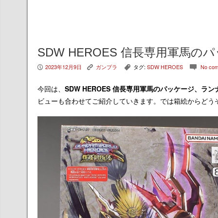
SDW HEROES 信長専用軍馬
2023年12月9日
ガンプラ
タグ:
SDW HEROES
No co
P
K
,
c
今回は、
SDW HEROES 信長専用軍馬
のパッケージ、ラン
ビューも合わせてご紹介していきます。では箱絵からどう