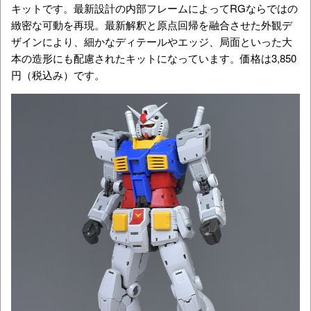
キットです。
最新設計の内部フレームによって
RGならではの
緻密な可動を再現。
最新解釈と原点回帰を融合させた外観デ
ザインにより、細かなディテールやエッジ、局面といった大
本の造形にも配慮
されたキットになっています。価格は
3,850
円
（税込み）です。