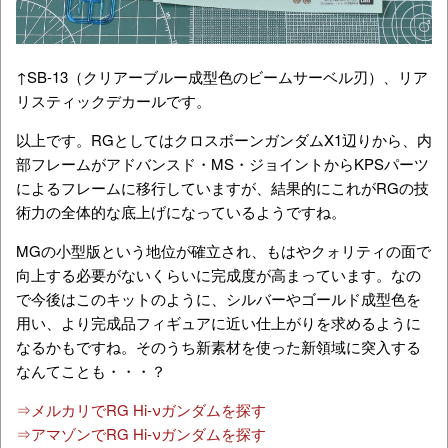
↑SB-13（クリアーブルー成型色のビームサーベル刃）、リア
リスティックデカールです。
以上です。RGとしてはクロスボーンガンダムX1辺りから、内
部フレームがアドバンスド・MS・ジョイントからKPSパーツ
によるフレームに移行していますが、結果的にこれがRGの技
術力の全体的な底上げになっているようですね。
MGの小型版という地位が確立され、もはやクォリティの面で
向上する必要がないくらいに完成度が高まっています。なの
で今後はこのキットのように、シルバーやゴールド成型色を
用い、より完成品フィギュアに近い仕上がりを求めるように
なるかもですね。そのうち新素材を使った新領域に突入する
なんてことも・・・？
⇒メルカリでRG Hi-νガンダムを探す
⇒アマゾンでRG Hi-νガンダムを探す