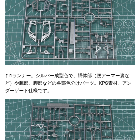
↑I1ランナー。シルバー成型色で、胴体部（腰アーマー裏な
ど）や腕部、脚部などの各部色分けパーツ。KPS素材。アン
ダーゲート仕様です。