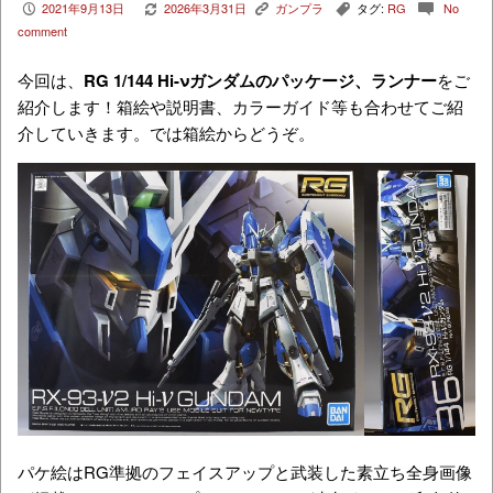
2021年9月13日
2026年3月31日
ガンプラ
タグ:
RG
No
P
V
K
,
c
comment
今回は、
RG 1/144 Hi-νガンダム
のパッケージ、ランナー
をご
紹介します！箱絵や説明書、カラーガイド等も合わせてご紹
介していきます。では箱絵からどうぞ。
パケ絵はRG準拠のフェイスアップと武装した素立ち全身画像