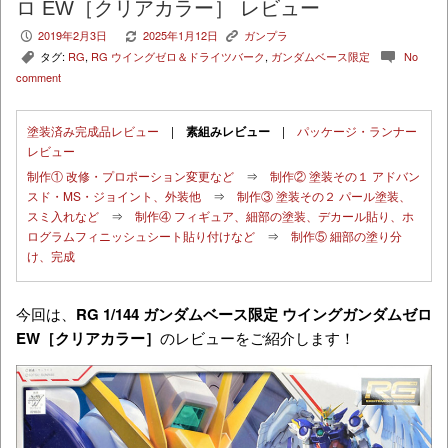
ロ EW［クリアカラー］ レビュー
2019年2月3日
2025年1月12日
ガンプラ
P
V
K
タグ:
RG
,
RG ウイングゼロ＆ドライツバーク
,
ガンダムベース限定
No
,
c
comment
塗装済み完成品レビュー
|
素組みレビュー
|
パッケージ・ランナー
レビュー
制作① 改修・プロポーション変更など
⇒
制作② 塗装その１ アドバン
スド・MS・ジョイント、外装他
⇒
制作③ 塗装その２ パール塗装、
スミ入れなど
⇒
制作④ フィギュア、細部の塗装、デカール貼り、ホ
ログラムフィニッシュシート貼り付けなど
⇒
制作⑤ 細部の塗り分
け、完成
今回は、
RG
1/144 ガンダムベース限定 ウイングガンダムゼロ
EW［クリアカラー］
のレビューをご紹介します！