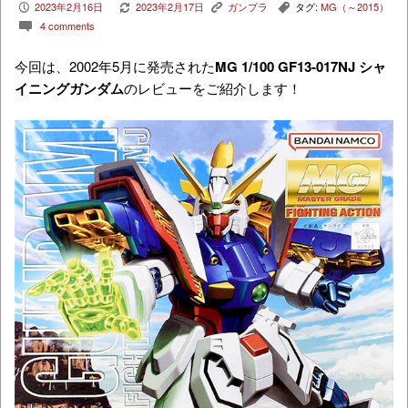
2023年2月16日
2023年2月17日
ガンプラ
タグ:
MG（～2015）
P
V
K
,
4 comments
c
今回は、2002年5月に発売された
MG 1/100 GF13-017NJ シャ
イニングガンダム
のレビューをご紹介します！