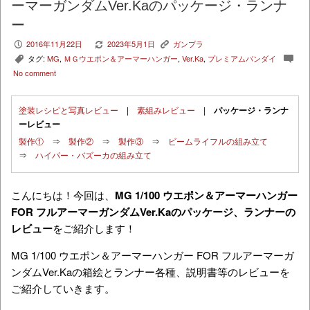
ーマーガンダムVer.Kaのパッケージ・ランナ
ー
2016年11月22日
2023年5月1日
ガンプラ
P
V
K
タグ:
MG
,
ＭＧウエポン＆アーマーハンガー
,
Ver.Ka
,
プレミアムバンダイ
,
c
No comment
塗装レシピと写真レビュー
|
素組みレビュー
|
パッケージ・ランナ
ーレビュー
製作①
⇒
製作②
⇒
製作③
⇒
ビームライフルの組み立て
⇒
ハイパー・バズーカの組み立て
こんにちは！今回は、
MG 1/100 ウエポン＆アーマーハンガー
FOR フルアーマーガンダムVer.Kaのパッケージ、ランナーの
レビュー
をご紹介します！
MG 1/100 ウエポン＆アーマーハンガー FOR フルアーマーガ
ンダムVer.Kaの箱絵とランナー各種、説明書等のレビューを
ご紹介していきます。