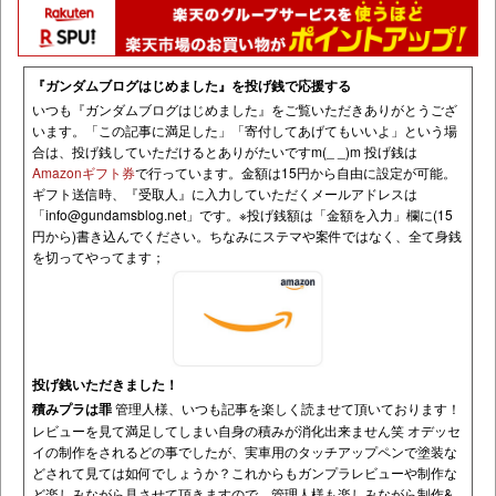
『ガンダムブログはじめました』を投げ銭で応援する
いつも『ガンダムブログはじめました』をご覧いただきありがとうござ
います。「この記事に満足した」「寄付してあげてもいいよ」という場
合は、投げ銭していただけるとありがたいですm(_ _)m 投げ銭は
Amazonギフト券
で行っています。金額は15円から自由に設定が可能。
ギフト送信時、『受取人』に入力していただくメールアドレスは
「
info@gundamsblog.net
」です。
※投げ銭額は「金額を入力」欄に(15
円から)書き込んでください。ちなみにステマや案件ではなく、全て身銭
を切ってやってます；
投げ銭いただきました！
積みプラは罪
管理人様、いつも記事を楽しく読ませて頂いております！
レビューを見て満足してしまい自身の積みが消化出来ません笑 オデッセ
イの制作をされるどの事でしたが、実車用のタッチアップペンで塗装な
どされて見ては如何でしょうか？これからもガンプラレビューや制作な
ど楽しみながら見させて頂きますので、管理人様も楽しみながら制作&