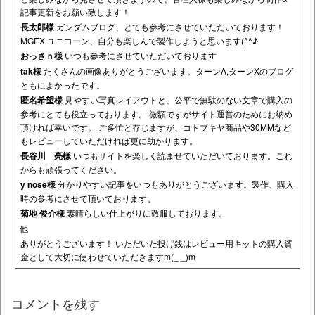
記事更新をお願い致します！
長太郎様
ガンダムブログ、とても参考にさせていただいております！
MGEX ユニコーン、自分も楽しんで製作しようと思います(^^♪
おっさｎ様
いつも参考にさせていただいております
tak様
たくさんの画像ありがとうございます。ターンA,ターンXのブログ
ともによかったです。
匿名希望様
見やすい写真レイアウトと、公平で無駄のない文章で購入の
参考にとても役立っております。 微額ですがサイト運営のためにお納め
頂ければ幸いです。 ご多忙と存じますが、コトブキヤ商品や30MMなど
もレビューしていただければ更に助かります。
長谷川 亮様
いつもサイトを楽しく読ませていただいております。これ
からも頑張ってください。
y nose様
分かりやすい記事をいつもありがとうございます。製作、購入
時の参考にさせて頂いております。
菊地 俊介様
素晴らしい仕上がりに敬服しております。
他
ありがとうございます！ いただいた投げ銭はレビュー用キットの購入資
金として大切に使わせていただきますm(_ _)m
コメントを残す