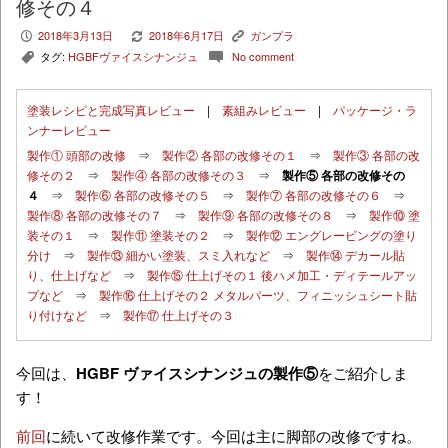
修その４
2018年3月13日
2018年6月17日
ガンプラ
P
V
K
タグ:
HGBFヴァイスシナンジュ
No comment
,
c
塗装レシピと完成写真レビュー
|
素組みレビュー
|
パッケージ・ラ
ンナーレビュー
製作① 頭部の改修
⇒
製作② 各部の改修その１
⇒
製作③ 各部の改
修その２
⇒
製作④ 各部の改修その３
⇒
製作⑤ 各部の改修その
４
⇒
製作⑥ 各部の改修その５
⇒
製作⑦ 各部の改修その６
⇒
製作⑧ 各部の改修その７
⇒
製作⑨ 各部の改修その８
⇒
製作⑩ 塗
装その１
⇒
製作⑪ 塗装その２
⇒
製作⑫ エングレービングの塗り
分け
⇒
製作⑬ 細かい塗装、スミ入れなど
⇒
製作⑭ デカール貼
り、仕上げなど
⇒
製作⑮ 仕上げその１ 後ハメ加工・ディテールアッ
プなど
⇒
製作⑯ 仕上げその２ メタルパーツ、フィニッシュシート貼
り付けなど
⇒
製作⑰ 仕上げその３
今回は、
HGBF ヴァイスシナンジュの製作⑤
をご紹介しま
す！
前回
に続いて改修作業です。今回は主に脚部の改修ですね。