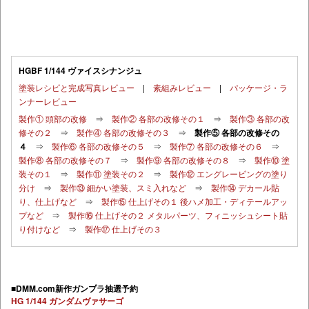
HGBF 1/144 ヴァイスシナンジュ
塗装レシピと完成写真レビュー
|
素組みレビュー
|
パッケージ・ラ
ンナーレビュー
製作① 頭部の改修
⇒
製作② 各部の改修その１
⇒
製作③ 各部の改
修その２
⇒
製作④ 各部の改修その３
⇒
製作⑤ 各部の改修その
４
⇒
製作⑥ 各部の改修その５
⇒
製作⑦ 各部の改修その６
⇒
製作⑧ 各部の改修その７
⇒
製作⑨ 各部の改修その８
⇒
製作⑩ 塗
装その１
⇒
製作⑪ 塗装その２
⇒
製作⑫ エングレービングの塗り
分け
⇒
製作⑬ 細かい塗装、スミ入れなど
⇒
製作⑭ デカール貼
り、仕上げなど
⇒
製作⑮ 仕上げその１ 後ハメ加工・ディテールアッ
プなど
⇒
製作⑯ 仕上げその２ メタルパーツ、フィニッシュシート貼
り付けなど
⇒
製作⑰ 仕上げその３
■DMM.com新作ガンプラ抽選予約
HG 1/144 ガンダムヴァサーゴ