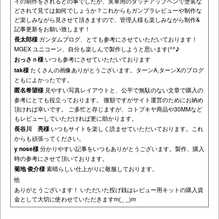
イの制作をされるどの事でしたが、実車用のタッチアップペンで塗装な
どされて見ては如何でしょうか？これからもガンプラレビューや制作な
ど楽しみながら見させて頂きますので、管理人様も楽しみながら制作&
記事更新をお願い致します！
長太郎様
ガンダムブログ、とても参考にさせていただいております！
MGEX ユニコーン、自分も楽しんで製作しようと思います(^^♪
おっさｎ様
いつも参考にさせていただいております
tak様
たくさんの画像ありがとうございます。ターンA,ターンXのブログ
ともによかったです。
匿名希望様
見やすい写真レイアウトと、公平で無駄のない文章で購入の
参考にとても役立っております。 微額ですがサイト運営のためにお納め
頂ければ幸いです。 ご多忙と存じますが、コトブキヤ商品や30MMなど
もレビューしていただければ更に助かります。
長谷川 亮様
いつもサイトを楽しく読ませていただいております。これ
からも頑張ってください。
y nose様
分かりやすい記事をいつもありがとうございます。製作、購入
時の参考にさせて頂いております。
菊地 俊介様
素晴らしい仕上がりに敬服しております。
他
ありがとうございます！ いただいた投げ銭はレビュー用キットの購入資
金として大切に使わせていただきますm(_ _)m