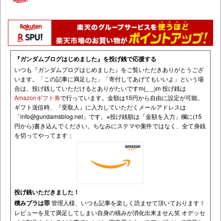
『ガンダムブログはじめました』を投げ銭で応援する
いつも『ガンダムブログはじめました』をご覧いただきありがとうござ
います。「この記事に満足した」「寄付してあげてもいいよ」という場
合は、投げ銭していただけるとありがたいですm(_ _)m 投げ銭は
Amazonギフト券
で行っています。金額は15円から自由に設定が可能。
ギフト送信時、『受取人』に入力していただくメールアドレスは
「
info@gundamsblog.net
」です。
※投げ銭額は「金額を入力」欄に(15
円から)書き込んでください。ちなみにステマや案件ではなく、全て身銭
を切ってやってます；
投げ銭いただきました！
積みプラは罪
管理人様、いつも記事を楽しく読ませて頂いております！
レビューを見て満足してしまい自身の積みが消化出来ません笑 オデッセ