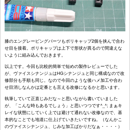
膝のエングレービングパーツもポリキャップ2個を挟んで合わ
せ目を接着。ポリキャップは上下で形状が異るので間違えな
いように組み込んでおきます。
以上です。今回も比較的簡単で短めの製作レビューでした
が、ヴァイスシナンジュはHGシナンジュと同じ構成なので改
修部分も手順も同じ。なので今回のような後ハメ加工や合わ
せ目消しなんかは定番とも言える改修になるかと思います。
執筆していて正直じみだな～と思いながら書いていました
が、「こんな時もあるでしょう」と思いつつです^_^; まぁキ
レイな状態にしていく上では避けて通れない改修なので、基
本的なことでも地道に仕上げていきたいですね。（なんかこ
のヴァイスシナンジュ、じみな加工ばかりだなぁ・・・・）