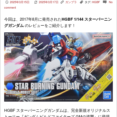
2025年3月15日
2025年3月17日
ガンプラ
タグ:
HGBF
No
P
V
K
,
c
comment
今回は、2017年8月に発売された
HGBF 1/144 スターバーニン
グガンダム
のレビューをご紹介します！
HGBF スターバーニングガンダムは、完全新規オリジナルス
トーリー『ガンダムビルドファイターズ GMの逆襲』に登場