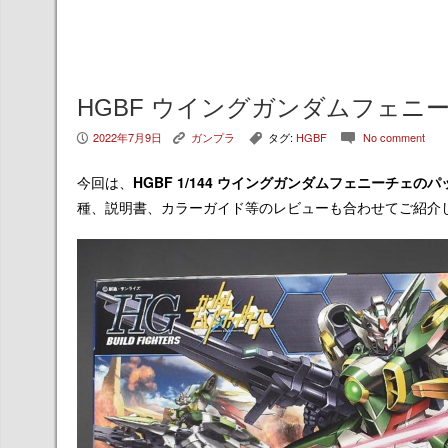
HGBF ウイングガンダムフェニ
2022年7月9日
ガンプラ
タグ:
HGBF
No comment
P
K
,
c
今回は、
HGBF 1/144 ウイングガンダムフェニーチェ
のパ
種、説明書、カラーガイド等のレビューも合わせてご紹介