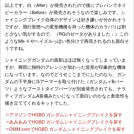
以上です。白（After）が発売されたので後にプレバンでネイ
ビーカラー（Before）が発売されそうなので楽しみです。シ
ャイニングブレイク自体のデザインは好き嫌いが分かれそう
ですが、飛行形態への変形機構を持った機体のカラバリは割
と少ない気がするので、（RGのゼータがありました；）この
ようなMk-Ⅱやヘイズルっぽい色分けで再現されるのも面白そ
うですね。
シャイニングガンダムの面影はほぼ無くなってしまっていま
すが、脚部に独特のアレンジが加わった造形が印象的な機体
になっています。なのでどうせここまでにしたのなら、ガン
ダムの下半身にGアーマーを取り付けた（ガンダム＋Bパー
ツ）ようなブーストタイプパーツが別途発売されても、ナラ
ティブガンダムA装備みたいになって面白いのかなと創造性を
掻き立ててくれるキットでした。
⇒アマゾンでHGBD ガンダムシャイニングブレイクを探す
⇒あみあみでHGBD ガンダムシャイニングブレイクを探す
⇒DMM.comでHGBD ガンダムシャイニングブレイクを探す