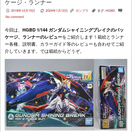
ケージ・ランナー
2018年12月15日
2024年1月12日
ガンプラ
タグ:
HGBD
P
V
K
,
c
No comment
今回は、
HGBD 1/144 ガンダムシャイニングブレイク
のパッ
ケージ、ランナーのレビュー
をご紹介します！箱絵とランナ
ー各種、説明書、カラーガイド等のレビューも合わせてご紹
介していきます。では箱絵からどうぞ。