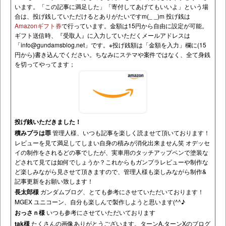
います。「この記事に満足した」「寄付してあげてもいいよ」という場
合は、投げ銭していただけるとありがたいですm(_ _)m 投げ銭は
Amazonギフト券
で行っています。金額は15円から自由に設定が可能。
ギフト送信時、『受取人』に入力していただくメールアドレスは
「
info@gundamsblog.net
」です。
※投げ銭額は「金額を入力」欄に(15
円から)書き込んでください。ちなみにステマや案件ではなく、全て身銭
を切ってやってます；
投げ銭いただきました！
積みプラは罪
管理人様、いつも記事を楽しく読ませて頂いております！
レビューを見て満足してしまい自身の積みが消化出来ません笑 オデッセ
イの制作をされるどの事でしたが、実車用のタッチアップペンで塗装な
どされて見ては如何でしょうか？これからもガンプラレビューや制作な
ど楽しみながら見させて頂きますので、管理人様も楽しみながら制作&
記事更新をお願い致します！
長太郎様
ガンダムブログ、とても参考にさせていただいております！
MGEX ユニコーン、自分も楽しんで製作しようと思います(^^♪
おっさｎ様
いつも参考にさせていただいております
tak様
たくさんの画像ありがとうございます。ターンA,ターンXのブログ