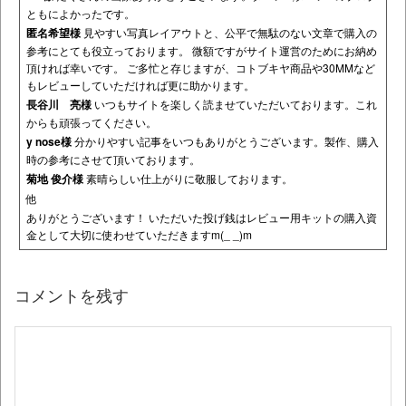
ともによかったです。
匿名希望様
見やすい写真レイアウトと、公平で無駄のない文章で購入の
参考にとても役立っております。 微額ですがサイト運営のためにお納め
頂ければ幸いです。 ご多忙と存じますが、コトブキヤ商品や30MMなど
もレビューしていただければ更に助かります。
長谷川 亮様
いつもサイトを楽しく読ませていただいております。これ
からも頑張ってください。
y nose様
分かりやすい記事をいつもありがとうございます。製作、購入
時の参考にさせて頂いております。
菊地 俊介様
素晴らしい仕上がりに敬服しております。
他
ありがとうございます！ いただいた投げ銭はレビュー用キットの購入資
金として大切に使わせていただきますm(_ _)m
コメントを残す