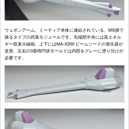
ウェポンアーム
。
ミーティア本体に連結されている、MS側で
操るタイプの武装モジュールです。先端部中央には高エネル
ギー収束火線砲、上下にはMA-X200 ビームソードの発生器が
造形。左右の3基楕円状モールドは内部をグレーに塗り分けが
必要です。