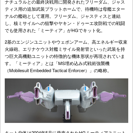
ナチュラルとの最終決戦用に開発されたフリーダム、ジャス
ティス用の追加武装プラットホームで、待機時は母艦エター
ナルの艦砲として運用。フリーダム、ジャスティスと連結
し、核ミサイルへの狙撃やヤキン・ドゥーエ攻防戦での戦闘
でも使用された「ミーティア」がHGでキット化。
2基のエンジンユニットや
ウェポンアーム
、
高エネルギー収束
火線砲、エリナケウス対艦ミサイル発射管といった武装を持
つ巨大高機動ユニットの特徴的な機体形状が再現されていま
す。「ミーティア」とは「MS埋め込み式戦術強襲機
（Mobilesuit Embedded Tactical Enforcer）」の略称。
キット自体は
2004年5月に発売されたHGミーティアユニット