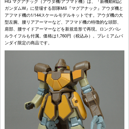
HG マグアナック（アウダ機/アフマド機）は、『新機動戦記
ガンダムW』に登場する部隊MS『マグアナック』アウダ機と
アフマド機の1/144スケールモデルキットです。アウダ機の大
型左腕、腰リアアーマーなど、アフマド機の特徴的な頭部、
肩部、腰サイドアーマーなどを新規造形で再現。ロングバレ
ルライフルも付属。価格は1,760円（税込み）。プレミアムバ
ンダイ限定の商品です。