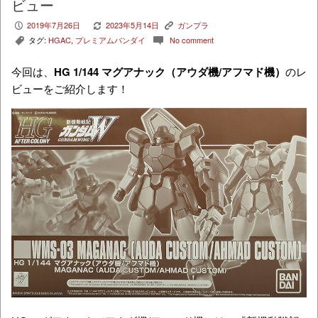
ビュー
2019年7月26日
2023年5月14日
ガンプラ
P
V
K
タグ:
HGAC
,
プレミアムバンダイ
No comment
,
c
今回は、
HG
1/144 マグアナック（アウダ機/アフマド機）
のレ
ビューをご紹介します！