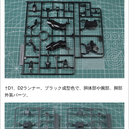
↑D1、D2ランナー。ブラック成型色で、胴体部や腕部、脚部
外装パーツ。