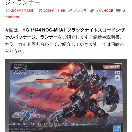
ジ・ランナー
2024年2月23日
2026年1月19日
ガンプラ
タグ:
HGCE
2
P
V
K
,
c
comments
今回は、
HG 1/144 NOG-M1A1 ブラックナイトスコードシヴ
ァのパッケージ、ランナー
をご紹介します！箱絵や説明書、
カラーガイド等も合わせてご紹介していきます。では箱絵か
らどうぞ。