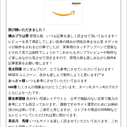
MGEX ユニコーン、自分も楽しんで製作しようと思います(^^♪
おっさｎ様
いつも参考にさせていただいております
tak様
たくさんの画像ありがとうございます。ターンA,ターンXのブログ
ともによかったです。
匿名希望様
見やすい写真レイアウトと、公平で無駄のない文章で購入の
参考にとても役立っております。 微額ですがサイト運営のためにお納め
頂ければ幸いです。 ご多忙と存じますが、コトブキヤ商品や30MMなど
もレビューしていただければ更に助かります。
長谷川 亮様
いつもサイトを楽しく読ませていただいております。これ
からも頑張ってください。
y nose様
分かりやすい記事をいつもありがとうございます。製作、購入
時の参考にさせて頂いております。
菊地 俊介様
素晴らしい仕上がりに敬服しております。
他
ありがとうございます！ いただいた投げ銭はレビュー用キットの購入資
金として大切に使わせていただきますm(_ _)m
コメントを残す