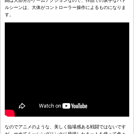
なのでアニメのような、美しく臨場感ある戦闘ではないです
が、せめてミッシングリンクに登場したキットを使って色々
とイメージしながら楽しむのもいいですね。そして続いてガ
ンキャノン重装備型タイプDなどがキット化されることも期待
しつつ・・・。
⇒アマゾンでHG ピクシー（フレッド・リーバー機）を探す
⇒あみあみでHG ピクシー（フレッド・リーバー機）を探す