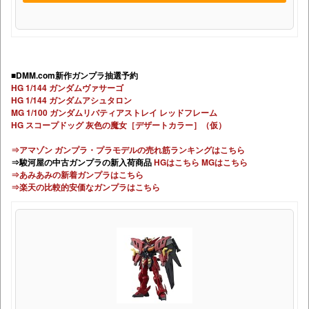
⇒楽天の比較的安価なガンプラはこちら
BANDAI SPIRITS(バンダイ スピリッツ) HG 機動新世紀ガン
ダムX ガンダムヴァサーゴ 1/144 プラスチック製 色分け済
みプラモデル