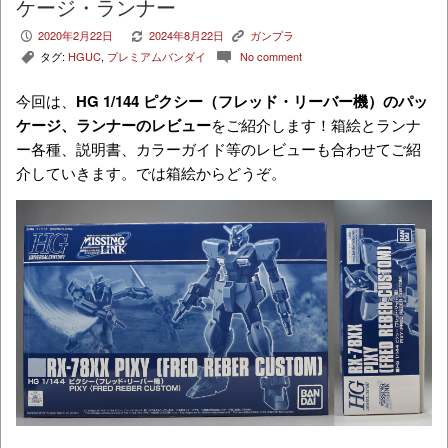
ケージ・ランナー
2020年2月22日
2024年8月22日
ガンプラ
P
V
K
タグ:
HGUC
,
プレミアムバンダイ
No comment
,
c
今回は、
HG 1/144 ピクシー（フレッド・リーバー機）
のパッ
ケージ、ランナーのレビュー
をご紹介します！箱絵とランナ
ー各種、説明書、カラーガイド等のレビューも合わせてご紹
介していきます。では箱絵からどうぞ。