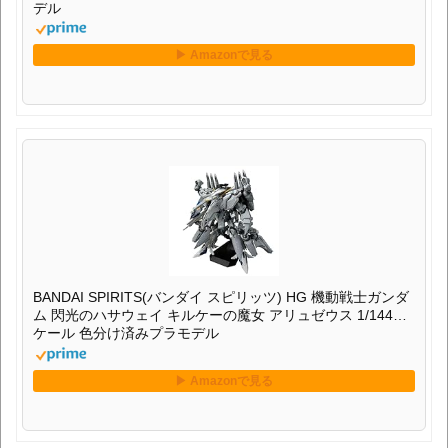
BANDAI SPIRITS(バンダイ スピリッツ) HG 機動戦士ガンダ
ム 閃光のハサウェイ キルケーの魔女 アリュゼウス 1/144ス
ケール 色分け済みプラモデル
執筆者:nori
多数のガンプラやプラモデル（リアルロボット系、車など）のレビュ
ー、制作アイテム、制作工程や制作方法などをご紹介しています。
その他のレビュー、制作物については下記リンクや上部、サイドバーの
メニューリンクをご参照ください。
⇒執筆者プロフィールはこちら
■
ガンプラレビュー一覧（最新）はこちら
■
制作物一覧（最新）はこちら
■
トップページへ