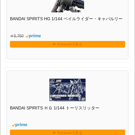
BANDAI SPIRITS ＨＧ 1/144 トーリスリッター
■DMM.com新作ガンプラ抽選予約
HG 1/144 ガンダムヴァサーゴ
HG 1/144 ガンダムアシュタロン
MG 1/100 ガンダムリバティアストレイ レッドフレーム
HG スコープドッグ 灰色の魔女［デザートカラー］（仮）
⇒アマゾン ガンプラ・プラモデルの売れ筋ランキングはこちら
⇒駿河屋の中古ガンプラの新入荷商品
HGはこちら
MGはこちら
⇒あみあみの新着ガンプラはこちら