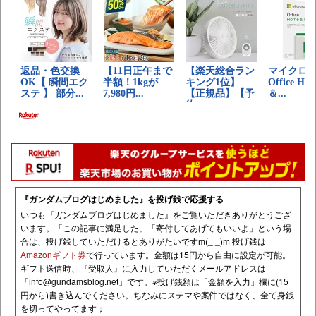
『ガンダムブログはじめました』を投げ銭で応援する
いつも『ガンダムブログはじめました』をご覧いただきありがとうござ
います。「この記事に満足した」「寄付してあげてもいいよ」という場
合は、投げ銭していただけるとありがたいですm(_ _)m 投げ銭は
Amazonギフト券
で行っています。金額は15円から自由に設定が可能。
ギフト送信時、『受取人』に入力していただくメールアドレスは
「
info@gundamsblog.net
」です。
※投げ銭額は「金額を入力」欄に(15
円から)書き込んでください。ちなみにステマや案件ではなく、全て身銭
を切ってやってます；
投げ銭いただきました！
積みプラは罪
管理人様、いつも記事を楽しく読ませて頂いております！
レビューを見て満足してしまい自身の積みが消化出来ません笑 オデッセ
イの制作をされるどの事でしたが、実車用のタッチアップペンで塗装な
どされて見ては如何でしょうか？これからもガンプラレビューや制作な
ど楽しみながら見させて頂きますので、管理人様も楽しみながら制作&
記事更新をお願い致します！
長太郎様
ガンダムブログ、とても参考にさせていただいております！