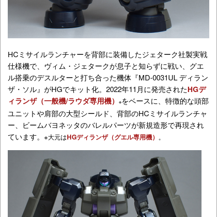
HCミサイルランチャーを背部に装備したジェターク社製実戦
仕様機で、ヴィム・ジェタークが息子と知らずに戦い、グエ
ル搭乗のデスルターと打ち合った機体『MD-0031UL ディラン
ザ・ソル』がHGでキット化。2022年11月に発売された
HGデ
ィランザ（一般機/ラウダ専用機）
をベースに、特徴的な頭部
※
ユニットや肩部の大型シールド、背部のHCミサイルランチャ
ー、ビームバヨネッタのバレルパーツが新規造形で再現され
ています。
※大元は
HGディランザ（グエル専用機）
。