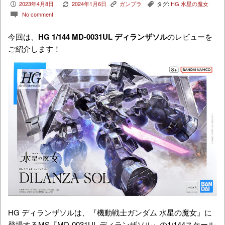
2023年4月8日
2024年1月6日
ガンプラ
タグ:
HG 水星の魔女
P
V
K
,
No comment
c
今回は、
HG
1/144 MD-0031UL ディランザソル
のレビューを
ご紹介します！
HG ディランザソルは、『機動戦士ガンダム 水星の魔女』に
登場するMS『MD-0031UL ディランザソル』の1/144スケール