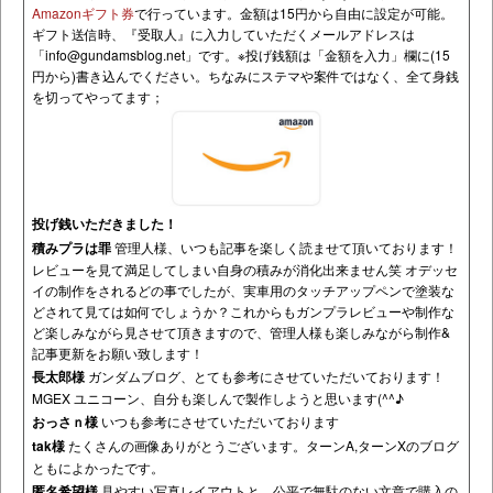
Amazonギフト券
で行っています。金額は15円から自由に設定が可能。
ギフト送信時、『受取人』に入力していただくメールアドレスは
「
info@gundamsblog.net
」です。
※投げ銭額は「金額を入力」欄に(15
円から)書き込んでください。ちなみにステマや案件ではなく、全て身銭
を切ってやってます；
投げ銭いただきました！
積みプラは罪
管理人様、いつも記事を楽しく読ませて頂いております！
レビューを見て満足してしまい自身の積みが消化出来ません笑 オデッセ
イの制作をされるどの事でしたが、実車用のタッチアップペンで塗装な
どされて見ては如何でしょうか？これからもガンプラレビューや制作な
ど楽しみながら見させて頂きますので、管理人様も楽しみながら制作&
記事更新をお願い致します！
長太郎様
ガンダムブログ、とても参考にさせていただいております！
MGEX ユニコーン、自分も楽しんで製作しようと思います(^^♪
おっさｎ様
いつも参考にさせていただいております
tak様
たくさんの画像ありがとうございます。ターンA,ターンXのブログ
ともによかったです。
匿名希望様
見やすい写真レイアウトと、公平で無駄のない文章で購入の