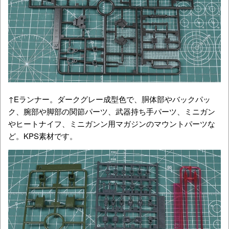
↑Eランナー。ダークグレー成型色で、胴体部やバックパッ
ク、腕部や脚部の関節パーツ、武器持ち手パーツ、ミニガン
やヒートナイフ、ミニガンン用マガジンのマウントパーツな
ど。KPS素材です。