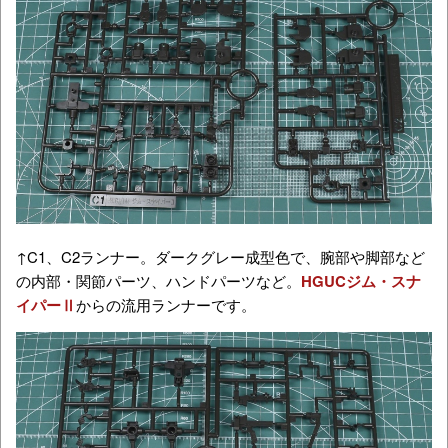
↑C1、C2ランナー。ダークグレー成型色で、腕部や脚部など
の内部・関節パーツ、ハンドパーツなど。
HGUCジム・スナ
イパーⅡ
からの流用ランナーです。