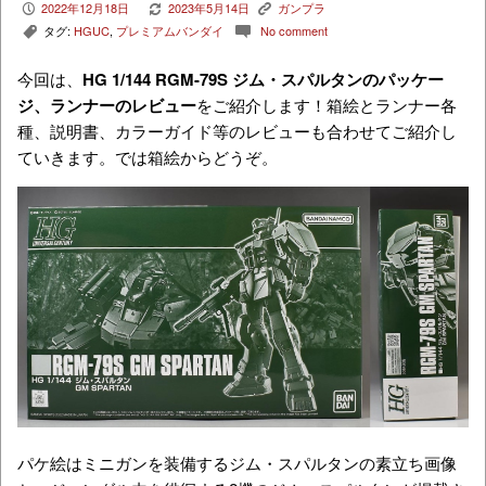
2022年12月18日
2023年5月14日
ガンプラ
P
V
K
タグ:
HGUC
,
プレミアムバンダイ
No comment
,
c
今回は、
HG 1/144 RGM-79S ジム・スパルタンのパッケー
ジ、ランナーのレビュー
をご紹介します！箱絵とランナー各
種、説明書、カラーガイド等のレビューも合わせてご紹介し
ていきます。では箱絵からどうぞ。
パケ絵はミニガンを装備するジム・スパルタンの素立ち画像