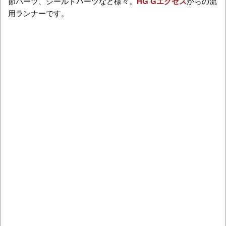
節パーツ、シールドパーツなど様々。
HG Gエグゼス
からの流
用ランナーです。