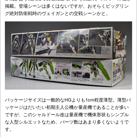
掲載。登場シーンは多くはないですが、おそらくビッグリン
グ絶対防衛戦時のヴェイガンとの交戦シーンかと。
パッケージサイズは一般的なHGよりも1cm程度薄型。薄型パ
ッケージはだいたい初期主人公機か量産機であることが多い
ですが、このシャルドール改は量産機で機体形状もシンプル
な人型シルエットなため、パーツ数はあまり多くないようで
す。