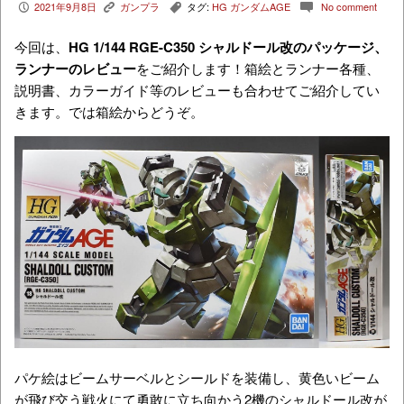
2021年9月8日
ガンプラ
タグ:
HG ガンダムAGE
No comment
P
K
,
c
今回は、
HG 1/144 RGE-C350 シャルドール改
のパッケージ、
ランナーのレビュー
をご紹介します！箱絵とランナー各種、
説明書、カラーガイド等のレビューも合わせてご紹介してい
きます。では箱絵からどうぞ。
パケ絵はビームサーベルとシールドを装備し、黄色いビーム
が飛び交う戦火にて勇敢に立ち向かう2機のシャルドール改が