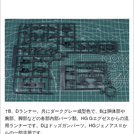
↑B、Dランナー。共にダークグレー成型色で、Bは胴体部や
腕部、脚部などの各部内部パーツ類。HG Gエグゼスからの流
用ランナーです。Dはドッズガンパーツ。HGジェノアスⅡか
らの一部流用です。